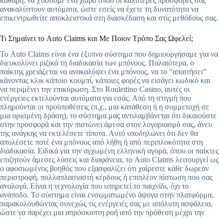
καθαρή: να χτίσουμε ένα χώρο όπου οι καλύτερες προσφορές σας
ανακαλύπτουν αυτόματα, ώστε εσείς να έχετε τη δυνατότητα να
επικεντρωθείτε αποκλειστικά στη διασκέδαση και στις μεθόδους σας.
Τι Σημαίνει το Auto Claims και Με Ποιον Τρόπο Σας Ωφελεί;
Το Auto Claims είναι ένα έξυπνο σύστημα που δημιουργήσαμε για να
διευκολύνει ριζικά τη διαδικασία των μπόνους. Παλαιότερα, ο
παίκτης χρειάζεται να ανακαλύψει ένα μπόνους, να το “απαιτήσει”
κάνοντας κλικ κάποιο κουμπί, κάποιες φορές να εισάγει κωδικό και
να περιμένει την επικύρωση. Στο Roulettino Casino, αυτές οι
ενέργειες εκτελούνται αυτόματα για εσάς. Από τη στιγμή που
πληρούνται οι προϋποθέσεις (π.χ., μια κατάθεση ή η συμμετοχή σε
μια ορισμένη δράση), το σύστημα μας αντιλαμβάνεται ότι δικαιούστε
στην προσφορά και την πιστώνει άμεσα στον λογαριασμό σας, άνευ
της ανάγκης να εκτελέσετε τίποτα. Αυτό υποδηλώνει ότι δεν θα
απολέσετε ποτέ ένα μπόνους από λήθη ή από περιπλοκότητα στη
διαδικασία. Ειδικά για την αγχωμένη ελληνική αγορά, όπου οι παίκτες
επιζητούν άμεσες λύσεις και διαφάνεια, το Auto Claims λειτουργεί ως
ο αφοσιωμένος βοηθός που εξασφαλίζει ότι χαίρεστε κάθε δωρεάν
περιστροφή, πολλαπλασιαστή κέρδους ή επιπλέον πίστωση που σας
αναλογά. Είναι η τεχνολογία που υπηρετεί το παιχνίδι, όχι το
ανάποδο. Το σύστημα είναι ενσωματωμένο άψογα στην πλατφόρμα,
παρακολουθώντας συνεχώς τις ενέργειές σας με απόλυτη ασφάλεια,
ώστε να παρέχει μια απρόσκοπτη ροή από την πρόθεση μέχρι την