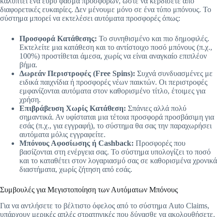
καλύπτει ένα ευρύ φάσμα προσφορών, ώστε να κερδίσετε από
διαφορετικές ευκαιρίες. Δεν μένουμε μόνο σε ένα τύπο μπόνους. Το
σύστημα μπορεί να εκτελέσει αυτόματα προσφορές όπως:
Προσφορά Κατάθεσης:
Το συνηθισμένο και πιο δημοφιλές.
Εκτελείτε μια κατάθεση και το αντίστοιχο ποσό μπόνους (π.χ.,
100%) προστίθεται άμεσα, χωρίς να είναι αναγκαίο επιπλέον
βήμα.
Δωρεάν Περιστροφές (Free Spins):
Συχνά συνδυασμένες με
ειδικά παιχνίδια ή προσφορές νέων παικτών. Οι περιστροφές
εμφανίζονται αυτόματα στον καθορισμένο τίτλο, έτοιμες για
χρήση.
Επιβράβευση Χωρίς Κατάθεση:
Σπάνιες αλλά πολύ
σημαντικά. Αν υφίσταται μια τέτοια προσφορά προσβάσιμη για
εσάς (π.χ., για εγγραφή), το σύστημα θα σας την παραχωρήσει
αυτόματα μόλις εγγραφείτε.
Μπόνους Αφοσίωσης ή Cashback:
Προσφορές που
βασίζονται στη ενέργεια σας. Το σύστημα υπολογίζει το ποσό
και το καταθέτει στον λογαριασμό σας σε καθορισμένα χρονικά
διαστήματα, χωρίς ζήτηση από εσάς.
Συμβουλές για Μεγιστοποίηση των Αυτόματων Μπόνους
Για να αντλήσετε το βέλτιστο όφελος από το σύστημα Auto Claims,
υπάρχουν μερικές απλές στρατηγικές που δύνασθε να ακολουθήσετε.