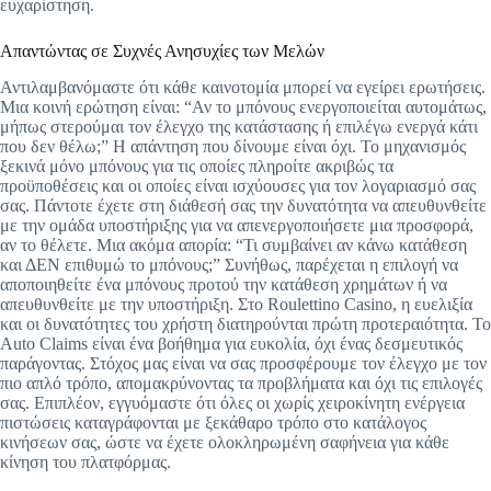
ευχαρίστηση.
Απαντώντας σε Συχνές Ανησυχίες των Μελών
Αντιλαμβανόμαστε ότι κάθε καινοτομία μπορεί να εγείρει ερωτήσεις.
Μια κοινή ερώτηση είναι: “Αν το μπόνους ενεργοποιείται αυτομάτως,
μήπως στερούμαι τον έλεγχο της κατάστασης ή επιλέγω ενεργά κάτι
που δεν θέλω;” Η απάντηση που δίνουμε είναι όχι. Το μηχανισμός
ξεκινά μόνο μπόνους για τις οποίες πληροίτε ακριβώς τα
προϋποθέσεις και οι οποίες είναι ισχύουσες για τον λογαριασμό σας
σας. Πάντοτε έχετε στη διάθεσή σας την δυνατότητα να απευθυνθείτε
με την ομάδα υποστήριξης για να απενεργοποιήσετε μια προσφορά,
αν το θέλετε. Μια ακόμα απορία: “Τι συμβαίνει αν κάνω κατάθεση
και ΔΕΝ επιθυμώ το μπόνους;” Συνήθως, παρέχεται η επιλογή να
αποποιηθείτε ένα μπόνους προτού την κατάθεση χρημάτων ή να
απευθυνθείτε με την υποστήριξη. Στο Roulettino Casino, η ευελιξία
και οι δυνατότητες του χρήστη διατηρούνται πρώτη προτεραιότητα. Το
Auto Claims είναι ένα βοήθημα για ευκολία, όχι ένας δεσμευτικός
παράγοντας. Στόχος μας είναι να σας προσφέρουμε τον έλεγχο με τον
πιο απλό τρόπο, απομακρύνοντας τα προβλήματα και όχι τις επιλογές
σας. Επιπλέον, εγγυόμαστε ότι όλες οι χωρίς χειροκίνητη ενέργεια
πιστώσεις καταγράφονται με ξεκάθαρο τρόπο στο κατάλογος
κινήσεων σας, ώστε να έχετε ολοκληρωμένη σαφήνεια για κάθε
κίνηση του πλατφόρμας.