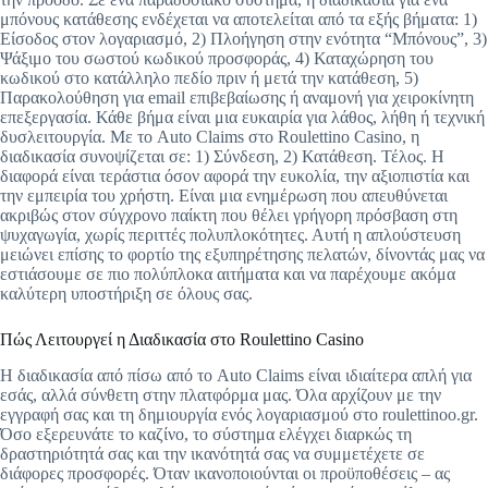
μπόνους κατάθεσης ενδέχεται να αποτελείται από τα εξής βήματα: 1)
Είσοδος στον λογαριασμό, 2) Πλοήγηση στην ενότητα “Μπόνους”, 3)
Ψάξιμο του σωστού κωδικού προσφοράς, 4) Καταχώρηση του
κωδικού στο κατάλληλο πεδίο πριν ή μετά την κατάθεση, 5)
Παρακολούθηση για email επιβεβαίωσης ή αναμονή για χειροκίνητη
επεξεργασία. Κάθε βήμα είναι μια ευκαιρία για λάθος, λήθη ή τεχνική
δυσλειτουργία. Με το Auto Claims στο Roulettino Casino, η
διαδικασία συνοψίζεται σε: 1) Σύνδεση, 2) Κατάθεση. Τέλος. Η
διαφορά είναι τεράστια όσον αφορά την ευκολία, την αξιοπιστία και
την εμπειρία του χρήστη. Είναι μια ενημέρωση που απευθύνεται
ακριβώς στον σύγχρονο παίκτη που θέλει γρήγορη πρόσβαση στη
ψυχαγωγία, χωρίς περιττές πολυπλοκότητες. Αυτή η απλούστευση
μειώνει επίσης το φορτίο της εξυπηρέτησης πελατών, δίνοντάς μας να
εστιάσουμε σε πιο πολύπλοκα αιτήματα και να παρέχουμε ακόμα
καλύτερη υποστήριξη σε όλους σας.
Πώς Λειτουργεί η Διαδικασία στο Roulettino Casino
Η διαδικασία από πίσω από το Auto Claims είναι ιδιαίτερα απλή για
εσάς, αλλά σύνθετη στην πλατφόρμα μας. Όλα αρχίζουν με την
εγγραφή σας και τη δημιουργία ενός λογαριασμού στο roulettinoo.gr.
Όσο εξερευνάτε το καζίνο, το σύστημα ελέγχει διαρκώς τη
δραστηριότητά σας και την ικανότητά σας να συμμετέχετε σε
διάφορες προσφορές. Όταν ικανοποιούνται οι προϋποθέσεις – ας