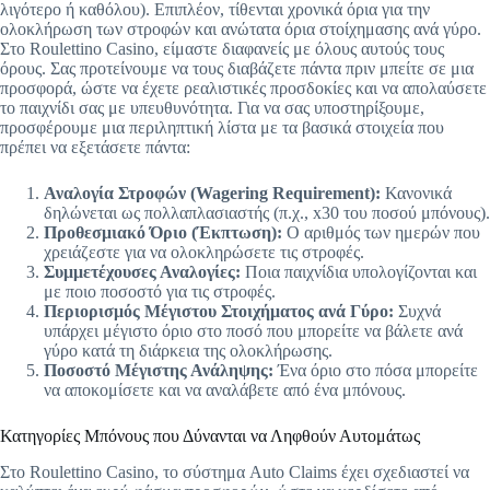
λιγότερο ή καθόλου). Επιπλέον, τίθενται χρονικά όρια για την
ολοκλήρωση των στροφών και ανώτατα όρια στοίχημασης ανά γύρο.
Στο Roulettino Casino, είμαστε διαφανείς με όλους αυτούς τους
όρους. Σας προτείνουμε να τους διαβάζετε πάντα πριν μπείτε σε μια
προσφορά, ώστε να έχετε ρεαλιστικές προσδοκίες και να απολαύσετε
το παιχνίδι σας με υπευθυνότητα. Για να σας υποστηρίξουμε,
προσφέρουμε μια περιληπτική λίστα με τα βασικά στοιχεία που
πρέπει να εξετάσετε πάντα:
Αναλογία Στροφών (Wagering Requirement):
Κανονικά
δηλώνεται ως πολλαπλασιαστής (π.χ., x30 του ποσού μπόνους).
Προθεσμιακό Όριο (Έκπτωση):
Ο αριθμός των ημερών που
χρειάζεστε για να ολοκληρώσετε τις στροφές.
Συμμετέχουσες Αναλογίες:
Ποια παιχνίδια υπολογίζονται και
με ποιο ποσοστό για τις στροφές.
Περιορισμός Μέγιστου Στοιχήματος ανά Γύρο:
Συχνά
υπάρχει μέγιστο όριο στο ποσό που μπορείτε να βάλετε ανά
γύρο κατά τη διάρκεια της ολοκλήρωσης.
Ποσοστό Μέγιστης Ανάληψης:
Ένα όριο στο πόσα μπορείτε
να αποκομίσετε και να αναλάβετε από ένα μπόνους.
Κατηγορίες Μπόνους που Δύνανται να Ληφθούν Αυτομάτως
Στο Roulettino Casino, το σύστημα Auto Claims έχει σχεδιαστεί να