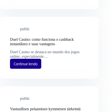
storica
dei
casinò
dal
gioco
d'azzardo
all'intrattenimento
public
moderno
Duel Casino: como funciona o cashback
instantâneo e suas vantagens
Duel Casino se destaca no mundo dos jogos
online, especialmente…
Continue lendo
Duel
Casino:
como
funciona
o
cashback
instantâneo
e
public
suas
vantagens
Vastuullisen pelaamisen kymmenen tärkeintä