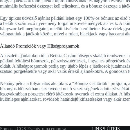
hogy a játékosok több játékot kipróbálhassanak, és nagyobb eséllyel fe
minimális befizetési összeget kell teljesíteni, és a bónusz összege a ját
Egy tipikus üdvözlő ajánlat például lehet egy 100%-os bónusz az első be
a belőlük származó nyeremény forgalmi követelmények alá esik. A bón
hányszor kell megforgatni, mielőtt kivételre kerülhetne. Ez az érték gy
válogatniuk a játékok között, mivel a rulett, blackjack vagy baccarat ál
Állandó Promóciók vagy Hűségprogramok
A kezdeti ajánlatokon túl a Betista Casino bőséges skálájú rendszeres p
például feltöltési bónuszok, pénzvisszatérítések, ingyenes pörgetések 
oldalt. A hűségprogramok pedig egy újabb lépés a játékosok jutalmazása
szabad pörgetésekre vagy akár valós értékű ajándékokra. A gondosan fel
Néhány példa a folyamatos akciókra: a “Bónusz Csütörtök” program, ami
bizonyos időszakban elszenvedett nettó veszteségének adott százalékát
leggyakrabban pörgetést elérő játékosok nyernek el extra díjakat. A hű
különleges ajánlatokat, rövidebb határidejű kifizetéseket vagy akár sz
Somos a CGS Events, uma empresa
LINKS ÚTEIS