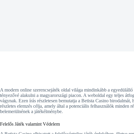
A modern online szerencsejáték oldal világa mindinkább a egyedülálló
tényezővé alakulni a magyarországi piacon. A weboldal egy teljes átfo
vágynak. Ezen írás részletesen bemutatja a Betista Casino birodalmát, 
részletes elemzés célja, amely által a potenciális felhasználók minden r
belemerülnének a játékélménybe.
Felelős Játék valamint Védelem
A Betista Casino elhivatott a felelősségteljes játék érdekében, illetve 