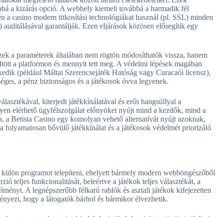
ábbá a kizárás opció. A webhely kiemeli továbbá a harmadik fél
én a casino modern titkosítási technológiákat használ (pl. SSL) minden
 auditálásával garantálják. Ezen eljárások közösen elősegítik egy
e. Ezek a paraméterek általában nem rögtön módosíthatók vissza, hanem
öltött a platformon és mennyit tett meg. A védelmi lépések magában
nykedik (például Máltai Szerencsejáték Hatóság vagy Curacaói licensz),
sséges, a pénz biztonságos és a játékosok óvva legyenek.
sztékával, kiterjedt játékkínálatával és erős hangsúllyal a
yen elérhető ügyfélszolgálat előnyöket nyújt mind a kezdők, mind a
a, a Betista Casino egy komolyan vehető alternatívát nyújt azoknak,
a folyamatosan bővülő játékkínálat és a játékosok védelmét priorizáló
ük külön programot telepíteni, ehelyett bármely modern webböngészőből
 teljes funkcionalitását, beleértve a játékok teljes választékát, a
élményt. A legnépszerűbb félkarú rablók és asztali játékok kifejezetten
ményezi, hogy a látogatók bárhol és bármikor élvezhetik.