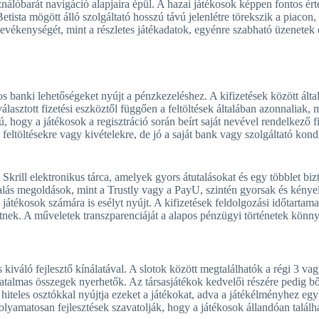
használóbarát navigáció alapjaira épül. A hazai játékosok képpen fontos 
etista mögött álló szolgáltató hosszú távú jelenlétre törekszik a piacon
tevékenységét, mint a részletes játékadatok, egyénre szabható üzenetek 
 banki lehetőségeket nyújt a pénzkezeléshez. A kifizetések között álta
iválasztott fizetési eszköztől függően a feltöltések általában azonnaliak,
gú, hogy a játékosok a regisztráció során beírt saját nevével rendelkező
feltöltésekre vagy kivételekre, de jó a saját bank vagy szolgáltató kondí
krill elektronikus tárca, amelyek gyors átutalásokat és egy többlet bi
lás megoldások, mint a Trustly vagy a PayU, szintén gyorsak és kényelme
 játékosok számára is esélyt nyújt. A kifizetések feldolgozási időtartam
tnek. A műveletek transzparenciáját a alapos pénzügyi történetek könny
váló fejlesztő kínálatával. A slotok között megtalálhatók a régi 3 vagy 
lmas összegek nyerhetők. Az társasjátékok kedvelői részére pedig bőség
 hiteles osztókkal nyújtja ezeket a játékokat, adva a játékélményhez eg
lyamatosan fejlesztések szavatolják, hogy a játékosok állandóan találha