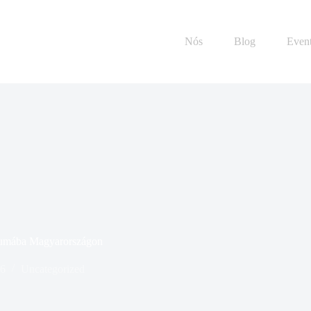
Nós
Blog
Even
rzumába Magyarországon
26
Uncategorized