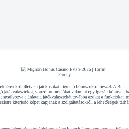
 élményekről illetve a játékosokat kiemelő bónuszokról beszél. A Beti
gó játékválasztékot, vonzó promóciókat valamint egy igazán könnyen ha
hangsúlyozva ajánlatait, játékválasztékát továbbá azokat a funkciókat,
észletre kiterjedő képet kapjanak a szolgáltatásokról, a lehetőségek tárh
rengeteg lehetőséget továbbá segítséget biztosít, hogy támogassa a felhas