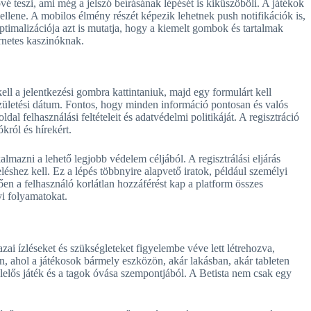
é teszi, ami még a jelszó beírásának lépését is kiküszöböli. A játékok
llene. A mobilos élmény részét képezik lehetnek push notifikációk is,
ptimalizációja azt is mutatja, hogy a kiemelt gombok és tartalmak
ernetes kaszinóknak.
ll a jelentkezési gombra kattintaniuk, majd egy formulárt kell
születési dátum. Fontos, hogy minden információ pontosan és valós
l felhasználási feltételeit és adatvédelmi politikáját. A regisztráció
król és hírekért.
lmazni a lehető legjobb védelem céljából. A regisztrálási eljárás
éshez kell. Ez a lépés többnyire alapvető iratok, például személyi
ően a felhasználó korlátlan hozzáférést kap a platform összes
gyi folyamatokat.
ai ízléseket és szükségleteket figyelembe véve lett létrehozva,
n, ahol a játékosok bármely eszközön, akár lakásban, akár tableten
elelős játék és a tagok óvása szempontjából. A Betista nem csak egy