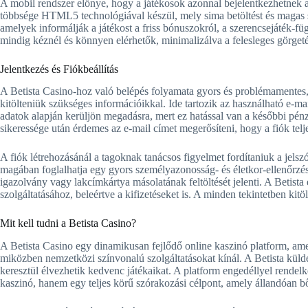
A mobil rendszer előnye, hogy a játékosok azonnal bejelentkezhetnek a 
többsége HTML5 technológiával készül, mely sima betöltést és magas szi
amelyek informálják a játékost a friss bónuszokról, a szerencsejáték-fü
mindig kéznél és könnyen elérhetők, minimalizálva a felesleges görgetést
Jelentkezés és Fiókbeállítás
A Betista Casino-hoz való belépés folyamata gyors és problémamentes, 
kitölteniük szükséges információikkal. Ide tartozik az használható e-m
adatok alapján kerüljön megadásra, mert ez hatással van a későbbi pénzfe
sikeressége után érdemes az e-mail címet megerősíteni, hogy a fiók telj
A fiók létrehozásánál a tagoknak tanácsos figyelmet fordítaniuk a jelsz
magában foglalhatja egy gyors személyazonosság- és életkor-ellenőrzés i
igazolvány vagy lakcímkártya másolatának feltöltését jelenti. A Betist
szolgáltatásához, beleértve a kifizetéseket is. A minden tekintetben kitö
Mit kell tudni a Betista Casino?
A Betista Casino egy dinamikusan fejlődő online kaszinó platform, amel
miközben nemzetközi színvonalú szolgáltatásokat kínál. A Betista külde
keresztül élvezhetik kedvenc játékaikat. A platform engedéllyel rendel
kaszinó, hanem egy teljes körű szórakozási célpont, amely állandóan bőv