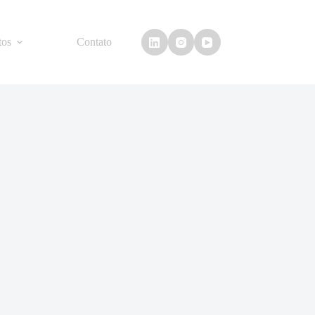
tos
Contato