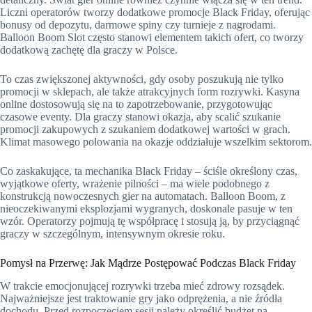
Liczni operatorów tworzy dodatkowe promocje Black Friday, oferując
bonusy od depozytu, darmowe spiny czy turnieje z nagrodami.
Balloon Boom Slot często stanowi elementem takich ofert, co tworzy
dodatkową zachętę dla graczy w Polsce.
To czas zwiększonej aktywności, gdy osoby poszukują nie tylko
promocji w sklepach, ale także atrakcyjnych form rozrywki. Kasyna
online dostosowują się na to zapotrzebowanie, przygotowując
czasowe eventy. Dla graczy stanowi okazja, aby scalić szukanie
promocji zakupowych z szukaniem dodatkowej wartości w grach.
Klimat masowego polowania na okazje oddziałuje wszelkim sektorom.
Co zaskakujące, ta mechanika Black Friday – ściśle określony czas,
wyjątkowe oferty, wrażenie pilności – ma wiele podobnego z
konstrukcją nowoczesnych gier na automatach. Balloon Boom, z
nieoczekiwanymi eksplozjami wygranych, doskonale pasuje w ten
wzór. Operatorzy pojmują tę współpracę i stosują ją, by przyciągnąć
graczy w szczególnym, intensywnym okresie roku.
Pomysł na Przerwę: Jak Mądrze Postępować Podczas Black Friday
W trakcie emocjonującej rozrywki trzeba mieć zdrowy rozsądek.
Najważniejsze jest traktowanie gry jako odprężenia, a nie źródła
dochodu. Przed rozpoczęciem sesji należy określić budżet na