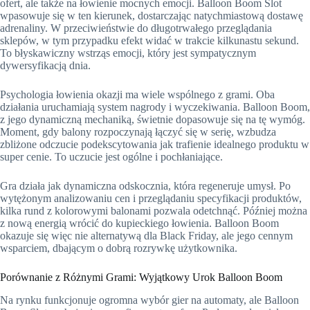
ofert, ale także na łowienie mocnych emocji. Balloon Boom Slot
wpasowuje się w ten kierunek, dostarczając natychmiastową dostawę
adrenaliny. W przeciwieństwie do długotrwałego przeglądania
sklepów, w tym przypadku efekt widać w trakcie kilkunastu sekund.
To błyskawiczny wstrząs emocji, który jest sympatycznym
dywersyfikacją dnia.
Psychologia łowienia okazji ma wiele wspólnego z grami. Oba
działania uruchamiają system nagrody i wyczekiwania. Balloon Boom,
z jego dynamiczną mechaniką, świetnie dopasowuje się na tę wymóg.
Moment, gdy balony rozpoczynają łączyć się w serię, wzbudza
zbliżone odczucie podekscytowania jak trafienie idealnego produktu w
super cenie. To uczucie jest ogólne i pochłaniające.
Gra działa jak dynamiczna odskocznia, która regeneruje umysł. Po
wytężonym analizowaniu cen i przeglądaniu specyfikacji produktów,
kilka rund z kolorowymi balonami pozwala odetchnąć. Później można
z nową energią wrócić do kupieckiego łowienia. Balloon Boom
okazuje się więc nie alternatywą dla Black Friday, ale jego cennym
wsparciem, dbającym o dobrą rozrywkę użytkownika.
Porównanie z Różnymi Grami: Wyjątkowy Urok Balloon Boom
Na rynku funkcjonuje ogromna wybór gier na automaty, ale Balloon