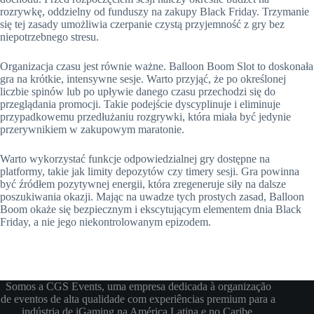
rozrywkę, oddzielny od funduszy na zakupy Black Friday. Trzymanie
się tej zasady umożliwia czerpanie czystą przyjemność z gry bez
niepotrzebnego stresu.
Organizacja czasu jest równie ważne. Balloon Boom Slot to doskonała
gra na krótkie, intensywne sesje. Warto przyjąć, że po określonej
liczbie spinów lub po upływie danego czasu przechodzi się do
przeglądania promocji. Takie podejście dyscyplinuje i eliminuje
przypadkowemu przedłużaniu rozgrywki, która miała być jedynie
przerywnikiem w zakupowym maratonie.
Warto wykorzystać funkcje odpowiedzialnej gry dostępne na
platformy, takie jak limity depozytów czy timery sesji. Gra powinna
być źródłem pozytywnej energii, która zregeneruje siły na dalsze
poszukiwania okazji. Mając na uwadze tych prostych zasad, Balloon
Boom okaże się bezpiecznym i ekscytującym elementem dnia Black
Friday, a nie jego niekontrolowanym epizodem.
Somos a CGS Events, uma empresa dedicada à organização
de eventos de alta qualidade com experiências premium para a
indústria de iGaming na América Latina e no Caribe.