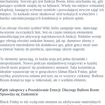
mechanizmy. Sercem gry jest funkcja Boom, która uruchamia się, gdy
pasujące symbole znajdą się na bębnach. Wtedy ma miejsce wirtualnej
eksplozji, kasującej wybrane symbole i pozwalającej nowym zająć ich
miejsce. Ta kaskada może skutkować serii kolejnych wybuchów i
bardzo satysfakcjonujących kombinacji w jednym spinie.
Gra oferuje również symbol Wild, który zastępuje inne, ułatwiając
tworzenie zwycięskich linii. Jest on często istotnym elementem
umożliwiającym aktywację najciekawszych funkcji. Niektóre wersje
gry oferują również unikalne bonusy, jak np. darmowe obroty z
ustalonym mnożnikiem lub dodatkowe gry, gdzie gracz może sam
wybierać balony do przebicia, ujawniając ukryte nagrody.
Te elementy sprawiają, że każda sesja jest pełna dynamiki i
niespodzianek. Nawet podczas standardowej rozgrywki w każdej
chwili może pojawić się przełomowy moment. Taka konstrukcja
idealnie wpasowuje się w gorączkowy klimat Black Friday, gdzie
szybka, pozytywna zmiana jest tym, na co wszyscy czekamy. Balloon
Boom dostarcza tego w mikroskali, ale z wielkim efektem.
Pątek zakupowy a Poszukiwanie Emocji: Dlaczego Balloon Boom
Sprawdza się Znakomicie
Black Friday to nie wyłącznie moment na zdobywanie materialnych