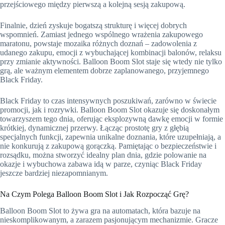
przejściowego między pierwszą a kolejną sesją zakupową.
Finalnie, dzień zyskuje bogatszą strukturę i więcej dobrych
wspomnień. Zamiast jednego wspólnego wrażenia zakupowego
maratonu, powstaje mozaika różnych doznań – zadowolenia z
udanego zakupu, emocji z wybuchającej kombinacji balonów, relaksu
przy zmianie aktywności. Balloon Boom Slot staje się wtedy nie tylko
grą, ale ważnym elementem dobrze zaplanowanego, przyjemnego
Black Friday.
Black Friday to czas intensywnych poszukiwań, zarówno w świecie
promocji, jak i rozrywki. Balloon Boom Slot okazuje się doskonałym
towarzyszem tego dnia, oferując eksplozywną dawkę emocji w formie
krótkiej, dynamicznej przerwy. Łącząc prostotę gry z głębią
specjalnych funkcji, zapewnia unikalne doznania, które uzupełniają, a
nie konkurują z zakupową gorączką. Pamiętając o bezpieczeństwie i
rozsądku, można stworzyć idealny plan dnia, gdzie polowanie na
okazje i wybuchowa zabawa idą w parze, czyniąc Black Friday
jeszcze bardziej niezapomnianym.
Na Czym Polega Balloon Boom Slot i Jak Rozpocząć Grę?
Balloon Boom Slot to żywa gra na automatach, która bazuje na
nieskomplikowanym, a zarazem pasjonującym mechanizmie. Gracze