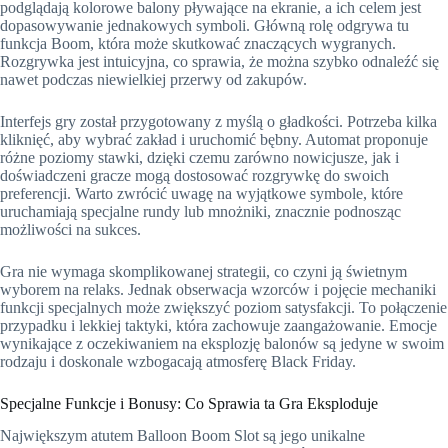
podglądają kolorowe balony pływające na ekranie, a ich celem jest
dopasowywanie jednakowych symboli. Główną rolę odgrywa tu
funkcja Boom, która może skutkować znaczących wygranych.
Rozgrywka jest intuicyjna, co sprawia, że można szybko odnaleźć się
nawet podczas niewielkiej przerwy od zakupów.
Interfejs gry został przygotowany z myślą o gładkości. Potrzeba kilka
kliknięć, aby wybrać zakład i uruchomić bębny. Automat proponuje
różne poziomy stawki, dzięki czemu zarówno nowicjusze, jak i
doświadczeni gracze mogą dostosować rozgrywkę do swoich
preferencji. Warto zwrócić uwagę na wyjątkowe symbole, które
uruchamiają specjalne rundy lub mnożniki, znacznie podnosząc
możliwości na sukces.
Gra nie wymaga skomplikowanej strategii, co czyni ją świetnym
wyborem na relaks. Jednak obserwacja wzorców i pojęcie mechaniki
funkcji specjalnych może zwiększyć poziom satysfakcji. To połączenie
przypadku i lekkiej taktyki, która zachowuje zaangażowanie. Emocje
wynikające z oczekiwaniem na eksplozję balonów są jedyne w swoim
rodzaju i doskonale wzbogacają atmosferę Black Friday.
Specjalne Funkcje i Bonusy: Co Sprawia ta Gra Eksploduje
Największym atutem Balloon Boom Slot są jego unikalne