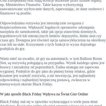
Unii Europejskiej oraz mają licencje udzielone przez uznane organy,
np. Ministerstwo Finansów. Takie kasyna wykorzystują
zaawansowane szyfrowanie danych, zapewniając, że dane osobowe i
finansowe są poufne.
Odpowiedzialna rozrywka jest nierozłącznie związana z
bezpieczeństwem. Większość legalnych operatorów udostępnia
narzędzia do samokontroli, takie jak opcja ustawienia dziennych,
tygodniowych lub miesięcznych limitów depozytów, limitu strat czy
czasu gry. Dostępna jest również opcja samowykluczenia na określony
czas lub na stałe. Korzystanie z tych funkcji to wyraz dojrzałego
podejścia do gry.
Warto mieć na uwadze, że gry na automatach, w tym Balloon Boom
Slot, są rozrywką polegającą na przypadku. Wynik każdego spinu jest
losowy i niezależny od poprzednich. Żadna strategia nie zapewnia
wygranej. Podejście do gry jako do płatnej formy relaksu, gdzie
kosztem jest wartość rozrywki, a nie inwestycja, jest najbardziej
odpowiednią i najbardziej bezpieczną postawą, zwłaszcza w
intensywnym okresie Black Friday.
W jaki sposób Black Friday Wpływa na Świat Gier Online
Black Friday stał się w zjawisko wykraczające o wiele poza detal
detaliczny. Świat gier online również czynnie włącza się w ten trend.