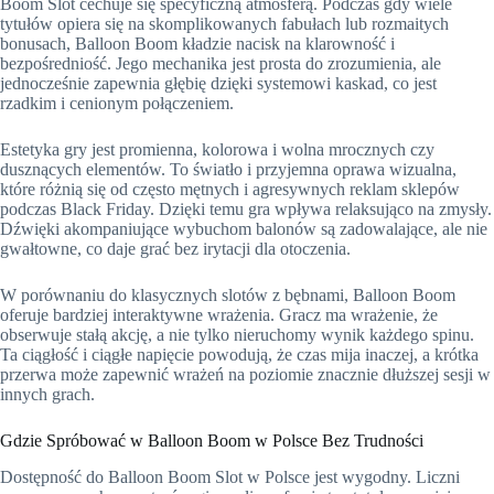
Boom Slot cechuje się specyficzną atmosferą. Podczas gdy wiele
tytułów opiera się na skomplikowanych fabułach lub rozmaitych
bonusach, Balloon Boom kładzie nacisk na klarowność i
bezpośredniość. Jego mechanika jest prosta do zrozumienia, ale
jednocześnie zapewnia głębię dzięki systemowi kaskad, co jest
rzadkim i cenionym połączeniem.
Estetyka gry jest promienna, kolorowa i wolna mrocznych czy
dusznących elementów. To światło i przyjemna oprawa wizualna,
które różnią się od często mętnych i agresywnych reklam sklepów
podczas Black Friday. Dzięki temu gra wpływa relaksująco na zmysły.
Dźwięki akompaniujące wybuchom balonów są zadowalające, ale nie
gwałtowne, co daje grać bez irytacji dla otoczenia.
W porównaniu do klasycznych slotów z bębnami, Balloon Boom
oferuje bardziej interaktywne wrażenia. Gracz ma wrażenie, że
obserwuje stałą akcję, a nie tylko nieruchomy wynik każdego spinu.
Ta ciągłość i ciągłe napięcie powodują, że czas mija inaczej, a krótka
przerwa może zapewnić wrażeń na poziomie znacznie dłuższej sesji w
innych grach.
Gdzie Spróbować w Balloon Boom w Polsce Bez Trudności
Dostępność do Balloon Boom Slot w Polsce jest wygodny. Liczni