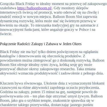
Gorączka Black Friday to idealny moment na przerwę od zakupowego
szaleństwa
https://balloonboom.pl/
. Gdy monitory sklepów
internetowych świecą od promocji, warto oderwać się na chwilę i
znaleźć emocji w nowym miejscu. Balloon Boom Slot zapewnia
dynamiczną rozrywkę, która może stać się świetnym przerwą w
łowieniu na okazje. To mieszanka tradycyjnej gry na automacie z
innowacyjnymi funkcjami, które angażuje graczy w Polsce i na
świecie.
Połączenie Radości: Zakupy i Zabawa w Jeden Okres
Black Friday nie ma być tylko dniem poświęconym na oglądaniu
katalogów i denerwowaniu się obecnością produktów. Z
powodzeniem można zintegrować go z doskonałą rozrywką. Balloon
Boom Slot oferuje idealny rytm: żywą, krótką sesję gry może
przerywać dłuższe okresy zakupowego researchu. Taka zmiana
aktywności wzmacnia produktywność i zadowolenie z pełnego dnia.
Kluczem bywa równowaga. Ułożenie dnia z wyznaczonymi blokami
czasowymi na różne aktywności zapobiega uczuciu przytłoczenia.
Godzina na zakupy, potem 15 minut na grę, następnie powrót do
porównywania cen – ten plan daje utrzymać umysł żywym. Balloon
Boom, jako gra o szybkim tempie, znakomicie sprawdza się w
charakterze takiego przerywnika, dostarczając jasnego punktu