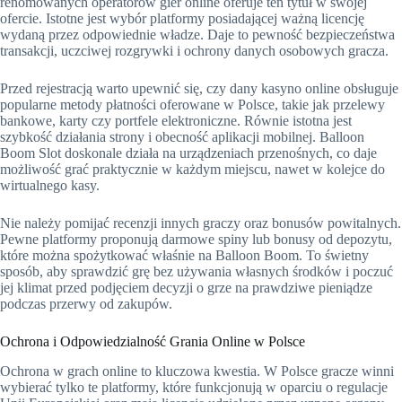
renomowanych operatorów gier online oferuje ten tytuł w swojej
ofercie. Istotne jest wybór platformy posiadającej ważną licencję
wydaną przez odpowiednie władze. Daje to pewność bezpieczeństwa
transakcji, uczciwej rozgrywki i ochrony danych osobowych gracza.
Przed rejestracją warto upewnić się, czy dany kasyno online obsługuje
popularne metody płatności oferowane w Polsce, takie jak przelewy
bankowe, karty czy portfele elektroniczne. Równie istotna jest
szybkość działania strony i obecność aplikacji mobilnej. Balloon
Boom Slot doskonale działa na urządzeniach przenośnych, co daje
możliwość grać praktycznie w każdym miejscu, nawet w kolejce do
wirtualnego kasy.
Nie należy pomijać recenzji innych graczy oraz bonusów powitalnych.
Pewne platformy proponują darmowe spiny lub bonusy od depozytu,
które można spożytkować właśnie na Balloon Boom. To świetny
sposób, aby sprawdzić grę bez używania własnych środków i poczuć
jej klimat przed podjęciem decyzji o grze na prawdziwe pieniądze
podczas przerwy od zakupów.
Ochrona i Odpowiedzialność Grania Online w Polsce
Ochrona w grach online to kluczowa kwestia. W Polsce gracze winni
wybierać tylko te platformy, które funkcjonują w oparciu o regulacje