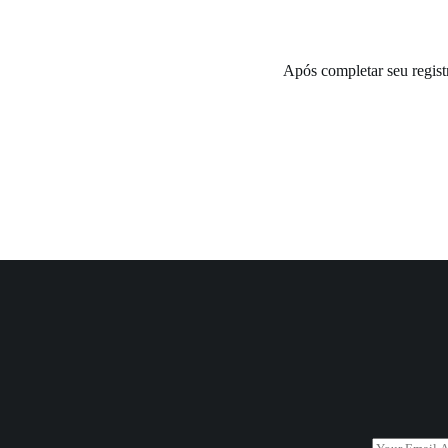
Após completar seu regist
E
E