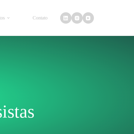
tos
Contato
istas