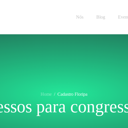
Nós
Blog
Even
Home
/
Cadastro Floripa
essos para congress