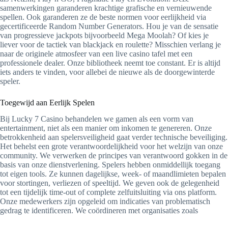
samenwerkingen garanderen krachtige grafische en vernieuwende
spellen. Ook garanderen ze de beste normen voor eerlijkheid via
gecertificeerde Random Number Generators. Hou je van de sensatie
van progressieve jackpots bijvoorbeeld Mega Moolah? Of kies je
liever voor de tactiek van blackjack en roulette? Misschien verlang je
naar de originele atmosfeer van een live casino tafel met een
professionele dealer. Onze bibliotheek neemt toe constant. Er is altijd
iets anders te vinden, voor allebei de nieuwe als de doorgewinterde
speler.
Toegewijd aan Eerlijk Spelen
Bij Lucky 7 Casino behandelen we gamen als een vorm van
entertainment, niet als een manier om inkomen te genereren. Onze
betrokkenheid aan spelersveiligheid gaat verder technische beveiliging.
Het behelst een grote verantwoordelijkheid voor het welzijn van onze
community. We verwerken de principes van verantwoord gokken in de
basis van onze dienstverlening. Spelers hebben onmiddellijk toegang
tot eigen tools. Ze kunnen dagelijkse, week- of maandlimieten bepalen
voor stortingen, verliezen of speeltijd. We geven ook de gelegenheid
tot een tijdelijk time-out of complete zelfuitsluiting via ons platform.
Onze medewerkers zijn opgeleid om indicaties van problematisch
gedrag te identificeren. We coördineren met organisaties zoals