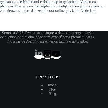
gedaan met de Nederlandse doelgroep in gedachten. Verken ons
platform. Hier komen nieuwigheid, duidelijkheid en plicht samen om
een nieuwe standaard te zetten voor online plezier in Nederland.
Somos a CGS Events, uma empresa dedicada à organização
de eventos de alta qualidade com experiências premium para a
indústria de iGaming na América Latina e no Caribe.
LINKS ÚTEIS
Inicio
Nos
Blog