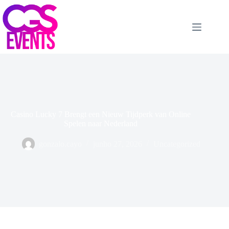
Pular
para
o
conteúdo
Casino Lucky 7 Brengt een Nieuw Tijdperk van Online
Spelen naar Nederland
gonzalo.cayo
junho 27, 2026
Uncategorized