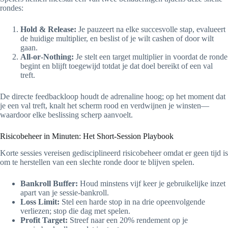
rondes:
Hold & Release:
Je pauzeert na elke succesvolle stap, evalueert
de huidige multiplier, en beslist of je wilt cashen of door wilt
gaan.
All‑or‑Nothing:
Je stelt een target multiplier in voordat de ronde
begint en blijft toegewijd totdat je dat doel bereikt of een val
treft.
De directe feedbackloop houdt de adrenaline hoog; op het moment dat
je een val treft, knalt het scherm rood en verdwijnen je winsten—
waardoor elke beslissing scherp aanvoelt.
Risicobeheer in Minuten: Het Short‑Session Playbook
Korte sessies vereisen gedisciplineerd risicobeheer omdat er geen tijd is
om te herstellen van een slechte ronde door te blijven spelen.
Bankroll Buffer:
Houd minstens vijf keer je gebruikelijke inzet
apart van je sessie‑bankroll.
Loss Limit:
Stel een harde stop in na drie opeenvolgende
verliezen; stop die dag met spelen.
Profit Target:
Streef naar een 20% rendement op je