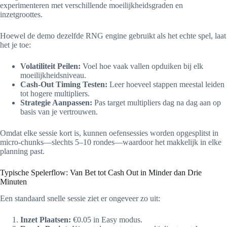
experimenteren met verschillende moeilijkheidsgraden en
inzetgroottes.
Hoewel de demo dezelfde RNG engine gebruikt als het echte spel, laat
het je toe:
Volatiliteit Peilen:
Voel hoe vaak vallen opduiken bij elk
moeilijkheidsniveau.
Cash‑Out Timing Testen:
Leer hoeveel stappen meestal leiden
tot hogere multipliers.
Strategie Aanpassen:
Pas target multipliers dag na dag aan op
basis van je vertrouwen.
Omdat elke sessie kort is, kunnen oefensessies worden opgesplitst in
micro‑chunks—slechts 5–10 rondes—waardoor het makkelijk in elke
planning past.
Typische Spelerflow: Van Bet tot Cash Out in Minder dan Drie
Minuten
Een standaard snelle sessie ziet er ongeveer zo uit:
Inzet Plaatsen:
€0.05 in Easy modus.