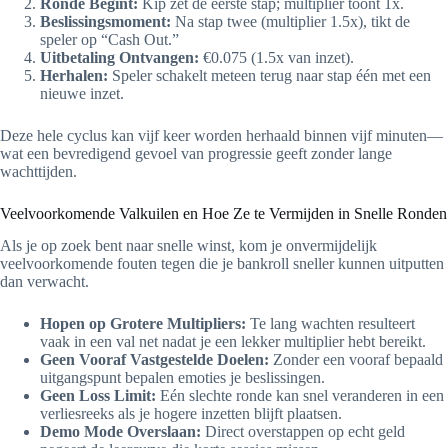
Ronde Begint:
Kip zet de eerste stap; multiplier toont 1x.
Beslissingsmoment:
Na stap twee (multiplier 1.5x), tikt de
speler op “Cash Out.”
Uitbetaling Ontvangen:
€0.075 (1.5x van inzet).
Herhalen:
Speler schakelt meteen terug naar stap één met een
nieuwe inzet.
Deze hele cyclus kan vijf keer worden herhaald binnen vijf minuten—
wat een bevredigend gevoel van progressie geeft zonder lange
wachttijden.
Veelvoorkomende Valkuilen en Hoe Ze te Vermijden in Snelle Ronden
Als je op zoek bent naar snelle winst, kom je onvermijdelijk
veelvoorkomende fouten tegen die je bankroll sneller kunnen uitputten
dan verwacht.
Hopen op Grotere Multipliers:
Te lang wachten resulteert
vaak in een val net nadat je een lekker multiplier hebt bereikt.
Geen Vooraf Vastgestelde Doelen:
Zonder een vooraf bepaald
uitgangspunt bepalen emoties je beslissingen.
Geen Loss Limit:
Eén slechte ronde kan snel veranderen in een
verliesreeks als je hogere inzetten blijft plaatsen.
Demo Mode Overslaan:
Direct overstappen op echt geld