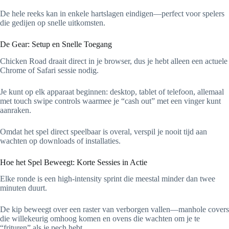
De hele reeks kan in enkele hartslagen eindigen—perfect voor spelers
die gedijen op snelle uitkomsten.
De Gear: Setup en Snelle Toegang
Chicken Road draait direct in je browser, dus je hebt alleen een actuele
Chrome of Safari sessie nodig.
Je kunt op elk apparaat beginnen: desktop, tablet of telefoon, allemaal
met touch swipe controls waarmee je “cash out” met een vinger kunt
aanraken.
Omdat het spel direct speelbaar is overal, verspil je nooit tijd aan
wachten op downloads of installaties.
Hoe het Spel Beweegt: Korte Sessies in Actie
Elke ronde is een high‑intensity sprint die meestal minder dan twee
minuten duurt.
De kip beweegt over een raster van verborgen vallen—manhole covers
die willekeurig omhoog komen en ovens die wachten om je te
“frituren” als je pech hebt.