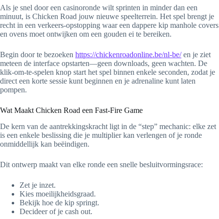
Als je snel door een casinoronde wilt sprinten in minder dan een
minuut, is Chicken Road jouw nieuwe speelterrein. Het spel brengt je
recht in een verkeers‑opstopping waar een dappere kip manhole covers
en ovens moet ontwijken om een gouden ei te bereiken.
Begin door te bezoeken
https://chickenroadonline.be/nl-be/
en je ziet
meteen de interface opstarten—geen downloads, geen wachten. De
klik‑om‑te‑spelen knop start het spel binnen enkele seconden, zodat je
direct een korte sessie kunt beginnen en je adrenaline kunt laten
pompen.
Wat Maakt Chicken Road een Fast‑Fire Game
De kern van de aantrekkingskracht ligt in de “step” mechanic: elke zet
is een enkele beslissing die je multiplier kan verlengen of je ronde
onmiddellijk kan beëindigen.
Dit ontwerp maakt van elke ronde een snelle besluitvormingsrace:
Zet je inzet.
Kies moeilijkheidsgraad.
Bekijk hoe de kip springt.
Decideer of je cash out.