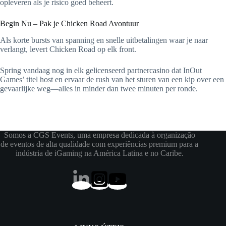
opleveren als je risico goed beheert.
Begin Nu – Pak je Chicken Road Avontuur
Als korte bursts van spanning en snelle uitbetalingen waar je naar
verlangt, levert Chicken Road op elk front.
Spring vandaag nog in elk gelicenseerd partnercasino dat InOut
Games’ titel host en ervaar de rush van het sturen van een kip over een
gevaarlijke weg—alles in minder dan twee minuten per ronde.
Somos a CGS Events, uma empresa dedicada à organização
de eventos de alta qualidade com experiências premium para a
indústria de iGaming na América Latina e no Caribe.