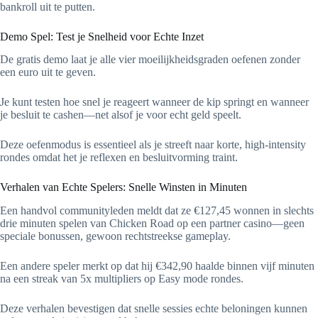
bankroll uit te putten.
Demo Spel: Test je Snelheid voor Echte Inzet
De gratis demo laat je alle vier moeilijkheidsgraden oefenen zonder
een euro uit te geven.
Je kunt testen hoe snel je reageert wanneer de kip springt en wanneer
je besluit te cashen—net alsof je voor echt geld speelt.
Deze oefenmodus is essentieel als je streeft naar korte, high‑intensity
rondes omdat het je reflexen en besluitvorming traint.
Verhalen van Echte Spelers: Snelle Winsten in Minuten
Een handvol communityleden meldt dat ze €127,45 wonnen in slechts
drie minuten spelen van Chicken Road op een partner casino—geen
speciale bonussen, gewoon rechtstreekse gameplay.
Een andere speler merkt op dat hij €342,90 haalde binnen vijf minuten
na een streak van 5x multipliers op Easy mode rondes.
Deze verhalen bevestigen dat snelle sessies echte beloningen kunnen