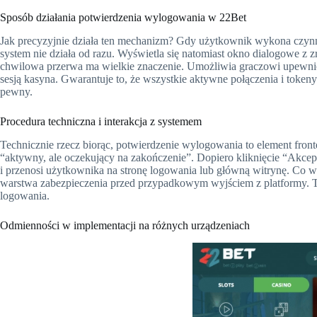
Sposób działania potwierdzenia wylogowania w 22Bet
Jak precyzyjnie działa ten mechanizm? Gdy użytkownik wykona czynno
system nie działa od razu. Wyświetla się natomiast okno dialogowe 
chwilowa przerwa ma wielkie znaczenie. Umożliwia graczowi upewnić
sesją kasyna. Gwarantuje to, że wszystkie aktywne połączenia i toke
pewny.
Procedura techniczna i interakcja z systemem
Technicznie rzecz biorąc, potwierdzenie wylogowania to element fron
“aktywny, ale oczekujący na zakończenie”. Dopiero kliknięcie “Akceptu
i przenosi użytkownika na stronę logowania lub główną witrynę. Co w
warstwa zabezpieczenia przed przypadkowym wyjściem z platformy. Tak
logowania.
Odmienności w implementacji na różnych urządzeniach