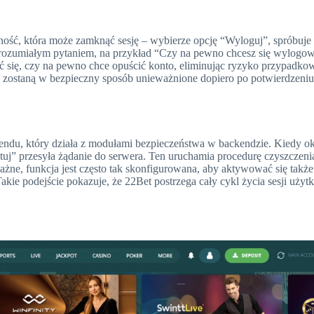
ść, która może zamknąć sesję – wybierze opcję “Wyloguj”, spróbuje z
z zrozumiałym pytaniem, na przykład “Czy na pewno chcesz się wylogo
 się, czy na pewno chce opuścić konto, eliminując ryzyko przypadko
ny zostaną w bezpieczny sposób unieważnione dopiero po potwierdzeni
tendu, który działa z modułami bezpieczeństwa w backendzie. Kiedy o
j” przesyła żądanie do serwera. Ten uruchamia procedurę czyszczenia: 
ażne, funkcja jest często tak skonfigurowana, aby aktywować się takż
ie podejście pokazuje, że 22Bet postrzega cały cykl życia sesji uży