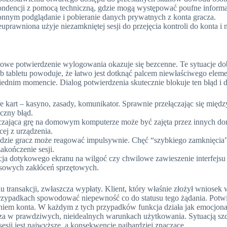
ndencji z pomocą techniczną, gdzie mogą występować poufne informa
nym podglądanie i pobieranie danych prywatnych z konta gracza.
prawniona użyje niezamkniętej sesji do przejęcia kontroli do konta i m
 potwierdzenie wylogowania okazuje się bezcenne. Te sytuacje dobrz
 tabletu powoduje, że łatwo jest dotknąć palcem niewłaściwego elem
ednim momencie. Dialog potwierdzenia skutecznie blokuje ten błąd i 
le kart – kasyno, zasady, komunikator. Sprawnie przełączając się mi
czny błąd.
zająca grę na domowym komputerze może być zajęta przez innych dom
ej z urządzenia.
ndzie gracz może reagować impulsywnie. Chęć “szybkiego zamknięcia
akończenie sesji.
ja dotykowego ekranu na wilgoć czy chwilowe zawieszenie interfejsu 
losowych zakłóceń sprzętowych.
transakcji, zwłaszcza wypłaty. Klient, który właśnie złożył wniose
zypadkach spowodować niepewność co do statusu tego żądania. Potwi
niem konta. W każdym z tych przypadków funkcja działa jak emocjonal
cza w prawdziwych, nieidealnych warunkach użytkowania. Sytuacją szc
sji jest najwyższe, a konsekwencje najbardziej znaczące.