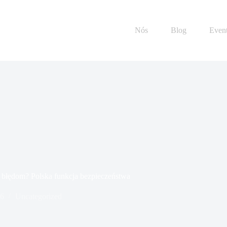
Nós
Blog
Even
błędom? Polska funkcja bezpieczeństwa
26
Uncategorized