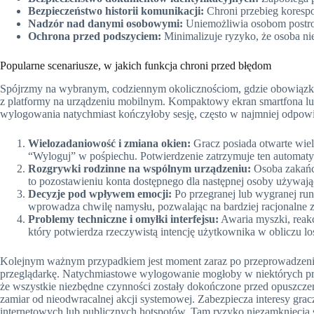
Bezpieczeństwo historii komunikacji:
Chroni przebieg korespo
Nadzór nad danymi osobowymi:
Uniemożliwia osobom postron
Ochrona przed podszyciem:
Minimalizuje ryzyko, że osoba nieu
Popularne scenariusze, w jakich funkcja chroni przed błędom
Spójrzmy na wybranym, codziennym okolicznościom, gdzie obowiązkowe
z platformy na urządzeniu mobilnym. Kompaktowy ekran smartfona lub
wylogowania natychmiast kończyłoby sesję, często w najmniej odpowi
Wielozadaniowość i zmiana okien:
Gracz posiada otwarte wie
“Wyloguj” w pośpiechu. Potwierdzenie zatrzymuje ten automaty
Rozgrywki rodzinne na wspólnym urządzeniu:
Osoba zakańc
to pozostawieniu konta dostępnego dla następnej osoby używając
Decyzje pod wpływem emocji:
Po przegranej lub wygranej ru
wprowadza chwilę namysłu, pozwalając na bardziej racjonalne z
Problemy techniczne i omyłki interfejsu:
Awaria myszki, reakc
który potwierdza rzeczywistą intencję użytkownika w obliczu 
Kolejnym ważnym przypadkiem jest moment zaraz po przeprowadzeniu 
przeglądarkę. Natychmiastowe wylogowanie mogłoby w niektórych pr
że wszystkie niezbędne czynności zostały dokończone przed opuszcze
zamiar od nieodwracalnej akcji systemowej. Zabezpiecza interesy gra
internetowych lub publicznych hotspotów. Tam ryzyko niezamknięcia se