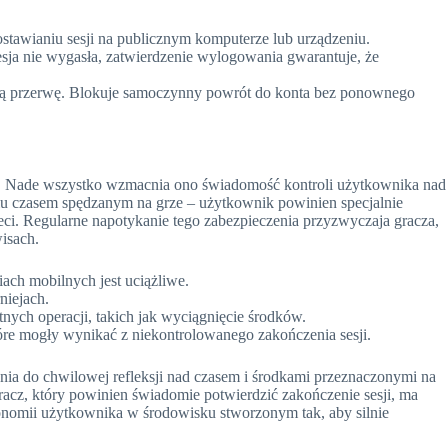
stawianiu sesji na publicznym komputerze lub urządzeniu.
ja nie wygasła, zatwierdzenie wylogowania gwarantuje, że
stą przerwę. Blokuje samoczynny powrót do konta bez ponownego
m. Nade wszystko wzmacnia ono świadomość kontroli użytkownika nad
iu czasem spędzanym na grze – użytkownik powinien specjalnie
ci. Regularne napotykanie tego zabezpieczenia przyzwyczaja gracza,
wisach.
ch mobilnych jest uciążliwe.
niejach.
nych operacji, takich jak wyciągnięcie środków.
óre mogły wynikać z niekontrolowanego zakończenia sesji.
ania do chwilowej refleksji nad czasem i środkami przeznaczonymi na
racz, który powinien świadomie potwierdzić zakończenie sesji, ma
onomii użytkownika w środowisku stworzonym tak, aby silnie