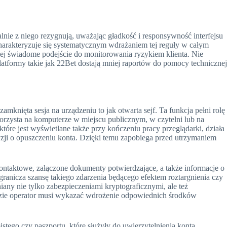
nie z niego rezygnują, uważając gładkość i responsywność interfejsu
harakteryzuje się systematycznym wdrażaniem tej reguły w całym
iej świadome podejście do monitorowania ryzykiem klienta. Nie
latformy takie jak 22Bet dostają mniej raportów do pomocy technicznej
knięta sesja na urządzeniu to jak otwarta sejf. Ta funkcja pełni rolę
korzysta na komputerze w miejscu publicznym, w czytelni lub na
e jest wyświetlane także przy kończeniu pracy przeglądarki, działa
yzji o opuszczeniu konta. Dzięki temu zapobiega przed utrzymaniem
ntaktowe, załączone dokumenty potwierdzające, a także informacje o
ranicza szansę takiego zdarzenia będącego efektem roztargnienia czy
niany nie tylko zabezpieczeniami kryptograficznymi, ale też
dzie operator musi wykazać wdrożenie odpowiednich środków
ego czy paszportu, które służyły do uwierzytelnienia konta.