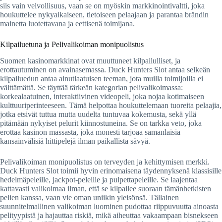
siis vain velvollisuus, vaan se on myöskin markkinointivaltti, joka
houkuttelee nykyaikaiseen, tietoiseen pelaajaan ja parantaa brändin
mainetta luotettavana ja eettisenä toimijana.
Kilpailuetuna ja Pelivalikoiman monipuolistus
Suomen kasinomarkkinat ovat muuttuneet kilpailulliset, ja
erottautuminen on avainasemassa. Duck Hunters Slot antaa selkeän
kilpailuedun antaa ainutlaatuisen teeman, jota muilla toimijoilla ei
välttämättä. Se täyttää tärkeän kategorian pelivalikoimassa:
korkealaatuinen, interaktiivinen videopeli, joka nojaa kotimaiseen
kulttuuriperinteeseen. Tämä helpottaa houkuttelemaan tuoreita pelaajia,
jotka etsivät tuttua mutta uudelta tuntuvaa kokemusta, sekä yllä
pitämään nykyiset pelurit kiinnostuneina. Se on tarkka veto, joka
erottaa kasinon massasta, joka monesti tarjoaa samanlaisia
kansainvälisiä hittipelejä ilman paikallista sävyä.
Pelivalikoiman monipuolistus on terveyden ja kehittymisen merkki.
Duck Hunters Slot toimii hyvin erinomaisena täydennyksenä klassisille
hedelmäpeleille, jackpot-peleille ja pulpettapeleille. Se laajentaa
kattavasti valikoimaa ilman, että se kilpailee suoraan tämänhetkisten
pelien kanssa, vaan vie oman uniikin yleisönsä. Tällainen
suunnitelmallinen valikoiman luominen pudottaa riippuvuutta ainoasta
pelityypistä ja hajauttaa riskiä, mikä aiheuttaa vakaampaan bisnekseen