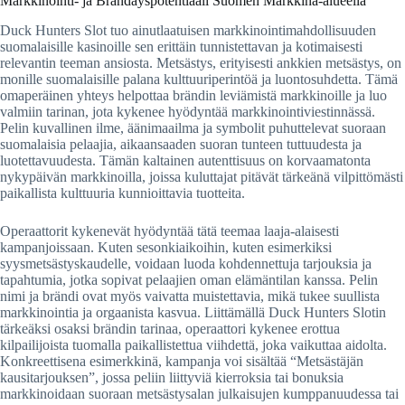
Markkinointi- ja Brändäyspotentiaali Suomen Markkina-alueella
Duck Hunters Slot tuo ainutlaatuisen markkinointimahdollisuuden
suomalaisille kasinoille sen erittäin tunnistettavan ja kotimaisesti
relevantin teeman ansiosta. Metsästys, erityisesti ankkien metsästys, on
monille suomalaisille palana kulttuuriperintöä ja luontosuhdetta. Tämä
omaperäinen yhteys helpottaa brändin leviämistä markkinoille ja luo
valmiin tarinan, jota kykenee hyödyntää markkinointiviestinnässä.
Pelin kuvallinen ilme, äänimaailma ja symbolit puhuttelevat suoraan
suomalaisia pelaajia, aikaansaaden suoran tunteen tuttuudesta ja
luotettavuudesta. Tämän kaltainen autenttisuus on korvaamatonta
nykypäivän markkinoilla, joissa kuluttajat pitävät tärkeänä vilpittömästi
paikallista kulttuuria kunnioittavia tuotteita.
Operaattorit kykenevät hyödyntää tätä teemaa laaja-alaisesti
kampanjoissaan. Kuten sesonkiaikoihin, kuten esimerkiksi
syysmetsästyskaudelle, voidaan luoda kohdennettuja tarjouksia ja
tapahtumia, jotka sopivat pelaajien oman elämäntilan kanssa. Pelin
nimi ja brändi ovat myös vaivatta muistettavia, mikä tukee suullista
markkinointia ja orgaanista kasvua. Liittämällä Duck Hunters Slotin
tärkeäksi osaksi brändin tarinaa, operaattori kykenee erottua
kilpailijoista tuomalla paikallistettua viihdettä, joka vaikuttaa aidolta.
Konkreettisena esimerkkinä, kampanja voi sisältää “Metsästäjän
kausitarjouksen”, jossa peliin liittyviä kierroksia tai bonuksia
markkinoidaan suoraan metsästysalan julkaisujen kumppanuudessa tai