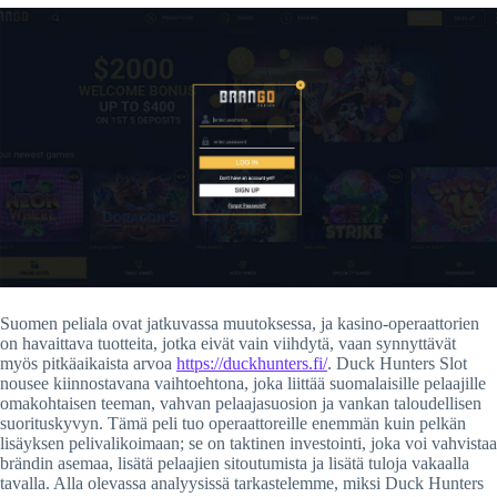
Suomen peliala ovat jatkuvassa muutoksessa, ja kasino-operaattorien
on havaittava tuotteita, jotka eivät vain viihdytä, vaan synnyttävät
myös pitkäaikaista arvoa
https://duckhunters.fi/
. Duck Hunters Slot
nousee kiinnostavana vaihtoehtona, joka liittää suomalaisille pelaajille
omakohtaisen teeman, vahvan pelaajasuosion ja vankan taloudellisen
suorituskyvyn. Tämä peli tuo operaattoreille enemmän kuin pelkän
lisäyksen pelivalikoimaan; se on taktinen investointi, joka voi vahvistaa
brändin asemaa, lisätä pelaajien sitoutumista ja lisätä tuloja vakaalla
tavalla. Alla olevassa analyysissä tarkastelemme, miksi Duck Hunters