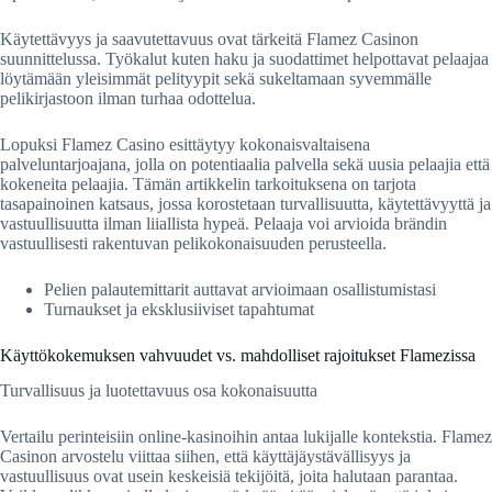
Käytettävyys ja saavutettavuus ovat tärkeitä Flamez Casinon
suunnittelussa. Työkalut kuten haku ja suodattimet helpottavat pelaajaa
löytämään yleisimmät pelityypit sekä sukeltamaan syvemmälle
pelikirjastoon ilman turhaa odottelua.
Lopuksi Flamez Casino esittäytyy kokonaisvaltaisena
palveluntarjoajana, jolla on potentiaalia palvella sekä uusia pelaajia että
kokeneita pelaajia. Tämän artikkelin tarkoituksena on tarjota
tasapainoinen katsaus, jossa korostetaan turvallisuutta, käytettävyyttä ja
vastuullisuutta ilman liiallista hypeä. Pelaaja voi arvioida brändin
vastuullisesti rakentuvan pelikokonaisuuden perusteella.
Pelien palautemittarit auttavat arvioimaan osallistumistasi
Turnaukset ja eksklusiiviset tapahtumat
Käyttökokemuksen vahvuudet vs. mahdolliset rajoitukset Flamezissa
Turvallisuus ja luotettavuus osa kokonaisuutta
Vertailu perinteisiin online-kasinoihin antaa lukijalle kontekstia. Flamez
Casinon arvostelu viittaa siihen, että käyttäjäystävällisyys ja
vastuullisuus ovat usein keskeisiä tekijöitä, joita halutaan parantaa.