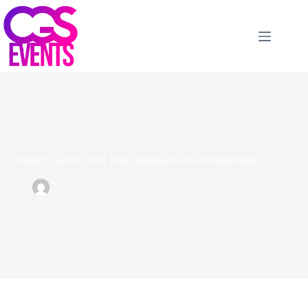
Pular
para
o
conteúdo
Flamez Casino 2026: Pelit, Bonukset ja Käyttökokemus
gonzalo.cayo
junho 8, 2026
Uncategorized