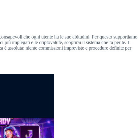
consapevoli che ogni utente ha le sue abitudini. Per questo supportiamo
 più impiegati e le criptovalute, scoprirai il sistema che fa per te. I
za è assoluta: niente commissioni impreviste e procedure definite per