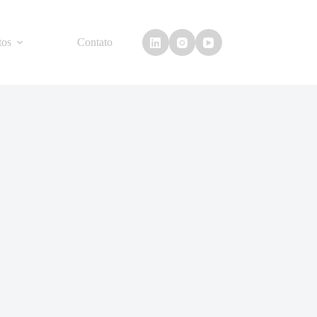
tos
Contato