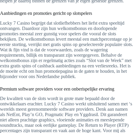
helpen je daarbij binnen de grenzen van je eigen gestelde grenzen.
Aanbiedingen en promoties gericht op slotspelers
Lucky 7 Casino begrijpt dat slotliefhebbers het liefst extra speeltijd
ontvangen. Daardoor zijn hun welkomstbonus en doorlopende
promoties meestal zeer gunstig voor spelers die vooral de slots
bekijken. De welkomstbonus levert meestal een matchpercentage op je
eerste storting, verrijkt met gratis spins op geselecteerde populaire slots.
Wat ik fijn vind is dat de voorwaarden, zoals de wagering
requirements, billijk en transparant zijn weergegeven. Behalve de
welkomstbonus zijn er regelmatig acties zoals “Slot van de Week” met
extra gratis spins of cashback aanbiedingen na een verliesreeks. Het is
de moeite echt om hun promotiepagina in de gaten te houden, in het
bijzonder voor ons Nederlandse publiek.
Premium software providers voor een onberispelijke ervaring
De kwaliteit van de slots wordt in grote mate bepaald door de
ontwikkelaars erachter. Lucky 7 Casino werkt uitsluitend samen met ‘s
werelds meest gerenommeerde software providers. Denk aan namen
als NetEnt, Play’n GO, Pragmatic Play en Yggdrasil. Dit garandeert
niet alleen prachtige graphics, vloeiende animaties en meeslepende
soundtracks, maar ook eerlijke gameplay. De Return to Player (RTP)
percentages zijn transparant en vaak aan de hoge kant. Voor mij als