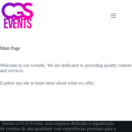
Pular
para
o
conteúdo
Main Page
Welcome to our website. We are dedicated to providing quality content
and services.
Explore our site to learn more about what we offer.
Somos a CGS Events, uma empresa dedicada à organização
de eventos de alta qualidade com experiências premium para a