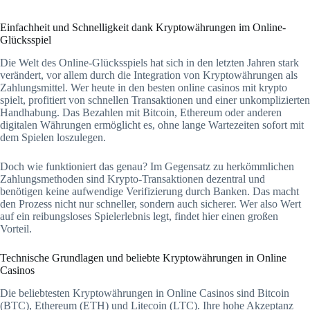
Einfachheit und Schnelligkeit dank Kryptowährungen im Online-
Glücksspiel
Die Welt des Online-Glücksspiels hat sich in den letzten Jahren stark
verändert, vor allem durch die Integration von Kryptowährungen als
Zahlungsmittel. Wer heute in den besten online casinos mit krypto
spielt, profitiert von schnellen Transaktionen und einer unkomplizierten
Handhabung. Das Bezahlen mit Bitcoin, Ethereum oder anderen
digitalen Währungen ermöglicht es, ohne lange Wartezeiten sofort mit
dem Spielen loszulegen.
Doch wie funktioniert das genau? Im Gegensatz zu herkömmlichen
Zahlungsmethoden sind Krypto-Transaktionen dezentral und
benötigen keine aufwendige Verifizierung durch Banken. Das macht
den Prozess nicht nur schneller, sondern auch sicherer. Wer also Wert
auf ein reibungsloses Spielerlebnis legt, findet hier einen großen
Vorteil.
Technische Grundlagen und beliebte Kryptowährungen in Online
Casinos
Die beliebtesten Kryptowährungen in Online Casinos sind Bitcoin
(BTC), Ethereum (ETH) und Litecoin (LTC). Ihre hohe Akzeptanz