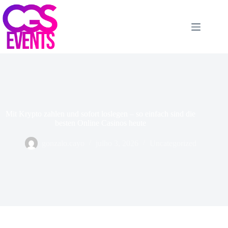
Pular
para
o
conteúdo
Mit Krypto zahlen und sofort loslegen – so einfach sind die
besten Online Casinos heute
gonzalo.cayo
julho 3, 2026
Uncategorized