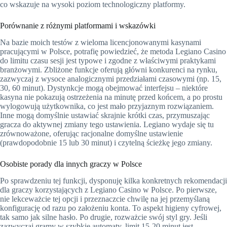
co wskazuje na wysoki poziom technologiczny platformy.
Porównanie z różnymi platformami i wskazówki
Na bazie moich testów z wieloma licencjonowanymi kasynami
pracującymi w Polsce, potrafię powiedzieć, że metoda Legiano Casino
do limitu czasu sesji jest typowe i zgodne z właściwymi praktykami
branżowymi. Zbliżone funkcje oferują główni konkurenci na rynku,
zazwyczaj z wysoce analogicznymi przedziałami czasowymi (np. 15,
30, 60 minut). Dystynkcje mogą obejmować interfejsu – niektóre
kasyna nie pokazują ostrzeżenia na minutę przed końcem, a po prostu
wylogowują użytkownika, co jest mało przyjaznym rozwiązaniem.
Inne mogą domyślnie ustawiać skrajnie krótki czas, przymuszając
gracza do aktywnej zmiany tego ustawienia. Legiano wydaje się tu
zrównoważone, oferując racjonalne domyślne ustawienie
(prawdopodobnie 15 lub 30 minut) i czytelną ścieżkę jego zmiany.
Osobiste porady dla innych graczy w Polsce
Po sprawdzeniu tej funkcji, dysponuję kilka konkretnych rekomendacji
dla graczy korzystających z Legiano Casino w Polsce. Po pierwsze,
nie lekceważcie tej opcji i przeznaczcie chwilę na jej przemyślaną
konfigurację od razu po założeniu konta. To aspekt higieny cyfrowej,
tak samo jak silne hasło. Po drugie, rozważcie swój styl gry. Jeśli
zazwyczaj gramy w szybkie automaty, limit 15-20 minut jest