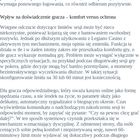
wymaga ponownego logowania, co również odbieram pozytywnie.
Wpływ na doświadczenie gracza – komfort versus ochrona
Wstępne odczucie dotyczące limitów sesji może być nieco
niekorzystne, ponieważ kojarzą się one z hamowaniem swobodnej
rozrywki. Jednak po dłuższym użytkowaniu z Legiano Casino z
aktywnym tym mechanizmem, moja opinia się zmieniła. Funkcja ta
działa w tle i w żaden istotny zakres nie przeszkadza komfortu gry, o
ile gracz wykazuje normalną grę. Problem może wystąpić wyłącznie w
specyficznych sytuacjach, na przykład podczas długotrwałej sesji gry
w pokera, gdzie decyzje mogą być bardzo przemyślane, a momenty
bezinteraktywnego wyczekiwania dłuższe. W takiej sytuacji
skonfigurowanie limitu na 30 lub 60 minut jest koniecznością.
Dla gracza odpowiedzialnego, który uważa kasyno online jako formę
spędzania czasu, a nie środek na życie, to parametr służy jako
delikatny, automatyczny sygnalizator o biegnącym okresie. Czas
wyświetlenia komunikatu o nadchodzącym zakończeniu sesji to
odpowiedni moment, by zapytać się pytanie: “Czy na pewno chcę grać
dalej?”. W ten sposób systemowy czynnik przekształca się w
mechanizm wzmacniający dyscyplinę. Z odmiennej strony, dla osób
ceniących sobie pełną komfort i nieprzerywaną sesję, nawet 60-
minutowy limit może wydawać się dokuczliwy podczas długiego