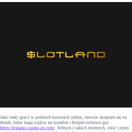
Jako stały gracz w polskich kasynach online, zawsze skupiam się na
detale, które mają wpływ na komfort i bezpieczeństwo gry
https://legiano-casino-pl.com/
. Jednym z takich istotnych, choć często