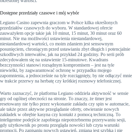
określonej wartości.
Dostępne przedziały czasowe i mój wybór
Legiano Casino zapewnia graczom w Polsce kilka określonych
przedziałów czasowych do wyboru. W standardowej ofercie
zauważyłem opcje takie jak 10 minut, 15 minut, 30 minut oraz 60
minut. Nie ma możliwości ustawienia niestandardowej,
niestandardowej wartości, co moim zdaniem jest sensownym
posunięciem, chroniącym przed ustawianiu zbyt długich i potencjalnie
szkodliwych interwałów, jak na przykład 24 godziny. Po serii prób
zdecydowałem się na ustawienie 15-minutowe. Kwadrans
bezczynności stanowi rozsądnym kompromisem – jest na tyle
niewielki, by zagwarantować ochronę w przypadku mojego
zapomnienia, a jednocześnie na tyle rozciągnięty, by nie odłączyć mnie
w trakcie przerwy na herbatę czy krótkiej rozmowy telefonicznej.
Warto zaznaczyć, że platforma Legiano oddziela aktywność w sensie
gry od ogólnej obecności na stronie. To znaczy, że timer jest
resetowany nie tylko przez wykonanie zakładu czy spin w automacie,
ale także przez aktywne przeglądanie oferty, otwieranie nowych
zakładek w obrębie kasyna czy kontakt z pomocą techniczną. To
inteligentne podejście zapobiega niepotrzebnemu przerywaniu sesji,
gdy użytkownik po prostu przegląda nowości lub czyta warunki
promocji. Po zapisaniu nowych ustawień, zmiana jest szybka i nie