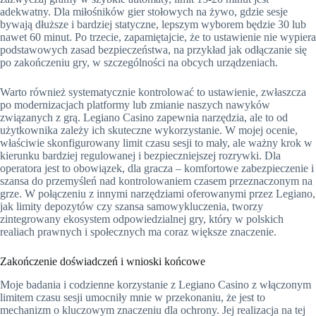
adekwatny. Dla miłośników gier stołowych na żywo, gdzie sesje
bywają dłuższe i bardziej statyczne, lepszym wyborem będzie 30 lub
nawet 60 minut. Po trzecie, zapamiętajcie, że to ustawienie nie wypiera
podstawowych zasad bezpieczeństwa, na przykład jak odłączanie się
po zakończeniu gry, w szczególności na obcych urządzeniach.
Warto również systematycznie kontrolować to ustawienie, zwłaszcza
po modernizacjach platformy lub zmianie naszych nawyków
związanych z grą. Legiano Casino zapewnia narzędzia, ale to od
użytkownika zależy ich skuteczne wykorzystanie. W mojej ocenie,
właściwie skonfigurowany limit czasu sesji to mały, ale ważny krok w
kierunku bardziej regulowanej i bezpieczniejszej rozrywki. Dla
operatora jest to obowiązek, dla gracza – komfortowe zabezpieczenie i
szansa do przemyśleń nad kontrolowaniem czasem przeznaczonym na
grze. W połączeniu z innymi narzędziami oferowanymi przez Legiano,
jak limity depozytów czy szansa samowykluczenia, tworzy
zintegrowany ekosystem odpowiedzialnej gry, który w polskich
realiach prawnych i społecznych ma coraz większe znaczenie.
Zakończenie doświadczeń i wnioski końcowe
Moje badania i codzienne korzystanie z Legiano Casino z włączonym
limitem czasu sesji umocniły mnie w przekonaniu, że jest to
mechanizm o kluczowym znaczeniu dla ochrony. Jej realizacja na tej