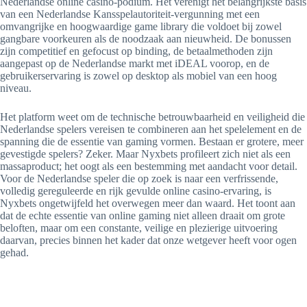
Nederlandse online casino-podium. Het verenigt het belangrijkste basis
van een Nederlandse Kansspelautoriteit-vergunning met een
omvangrijke en hoogwaardige game library die voldoet bij zowel
gangbare voorkeuren als de noodzaak aan nieuwheid. De bonussen
zijn competitief en gefocust op binding, de betaalmethoden zijn
aangepast op de Nederlandse markt met iDEAL voorop, en de
gebruikerservaring is zowel op desktop als mobiel van een hoog
niveau.
Het platform weet om de technische betrouwbaarheid en veiligheid die
Nederlandse spelers vereisen te combineren aan het spelelement en de
spanning die de essentie van gaming vormen. Bestaan er grotere, meer
gevestigde spelers? Zeker. Maar Nyxbets profileert zich niet als een
massaproduct; het oogt als een bestemming met aandacht voor detail.
Voor de Nederlandse speler die op zoek is naar een verfrissende,
volledig gereguleerde en rijk gevulde online casino-ervaring, is
Nyxbets ongetwijfeld het overwegen meer dan waard. Het toont aan
dat de echte essentie van online gaming niet alleen draait om grote
beloften, maar om een constante, veilige en plezierige uitvoering
daarvan, precies binnen het kader dat onze wetgever heeft voor ogen
gehad.