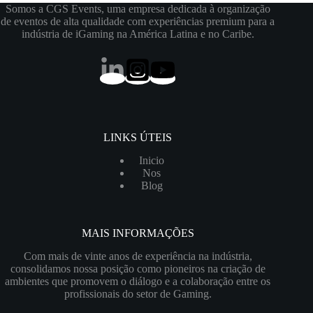
Somos a CGS Events, uma empresa dedicada à organização
de eventos de alta qualidade com experiências premium para a
indústria de iGaming na América Latina e no Caribe.
LINKS ÚTEIS
Inicio
Nos
Blog
MAIS INFORMAÇÕES
Com mais de vinte anos de experiência na indústria,
consolidamos nossa posição como pioneiros na criação de
ambientes que promovem o diálogo e a colaboração entre os
profissionais do setor de Gaming.