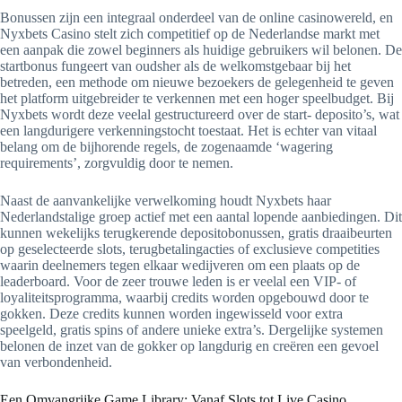
Bonussen zijn een integraal onderdeel van de online casinowereld, en
Nyxbets Casino stelt zich competitief op de Nederlandse markt met
een aanpak die zowel beginners als huidige gebruikers wil belonen. De
startbonus fungeert van oudsher als de welkomstgebaar bij het
betreden, een methode om nieuwe bezoekers de gelegenheid te geven
het platform uitgebreider te verkennen met een hoger speelbudget. Bij
Nyxbets wordt deze veelal gestructureerd over de start- deposito’s, wat
een langdurigere verkenningstocht toestaat. Het is echter van vitaal
belang om de bijhorende regels, de zogenaamde ‘wagering
requirements’, zorgvuldig door te nemen.
Naast de aanvankelijke verwelkoming houdt Nyxbets haar
Nederlandstalige groep actief met een aantal lopende aanbiedingen. Dit
kunnen wekelijks terugkerende depositobonussen, gratis draaibeurten
op geselecteerde slots, terugbetalingacties of exclusieve competities
waarin deelnemers tegen elkaar wedijveren om een plaats op de
leaderboard. Voor de zeer trouwe leden is er veelal een VIP- of
loyaliteitsprogramma, waarbij credits worden opgebouwd door te
gokken. Deze credits kunnen worden ingewisseld voor extra
speelgeld, gratis spins of andere unieke extra’s. Dergelijke systemen
belonen de inzet van de gokker op langdurig en creëren een gevoel
van verbondenheid.
Een Omvangrijke Game Library: Vanaf Slots tot Live Casino