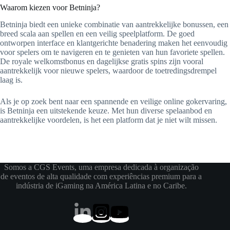
Waarom kiezen voor Betninja?
Betninja biedt een unieke combinatie van aantrekkelijke bonussen, een
breed scala aan spellen en een veilig speelplatform. De goed
ontworpen interface en klantgerichte benadering maken het eenvoudig
voor spelers om te navigeren en te genieten van hun favoriete spellen.
De royale welkomstbonus en dagelijkse gratis spins zijn vooral
aantrekkelijk voor nieuwe spelers, waardoor de toetredingsdrempel
laag is.
Als je op zoek bent naar een spannende en veilige online gokervaring,
is Betninja een uitstekende keuze. Met hun diverse spelaanbod en
aantrekkelijke voordelen, is het een platform dat je niet wilt missen.
Somos a CGS Events, uma empresa dedicada à organização
de eventos de alta qualidade com experiências premium para a
indústria de iGaming na América Latina e no Caribe.