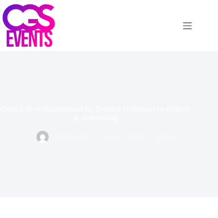
Pular
para
o
conteúdo
Ontdek de welkomstbonus bij Betninja Nederland en verbeter
je spelervaring
gonzalo.cayo
julho 3, 2026
public