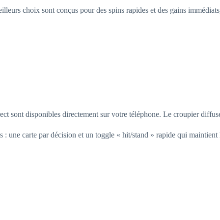
eilleurs choix sont conçus pour des spins rapides et des gains immédiat
irect sont disponibles directement sur votre téléphone. Le croupier diffu
: une carte par décision et un toggle « hit/stand » rapide qui maintient 