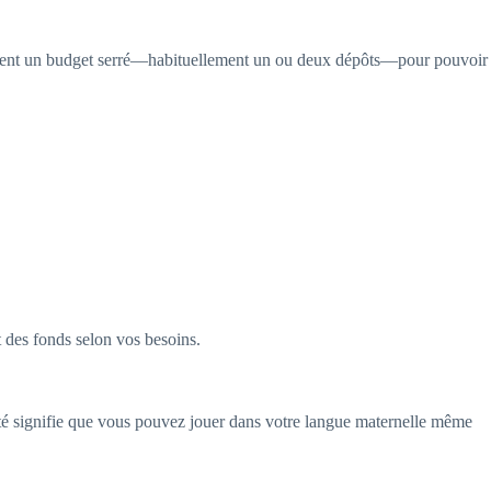
tiennent un budget serré—habituellement un ou deux dépôts—pour pouvoir
 des fonds selon vos besoins.
ivité signifie que vous pouvez jouer dans votre langue maternelle même