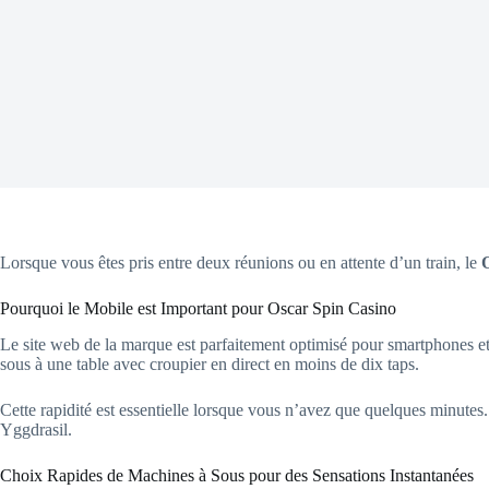
Lorsque vous êtes pris entre deux réunions ou en attente d’un train, le
Pourquoi le Mobile est Important pour Oscar Spin Casino
Le site web de la marque est parfaitement optimisé pour smartphones et 
sous à une table avec croupier en direct en moins de dix taps.
Cette rapidité est essentielle lorsque vous n’avez que quelques minutes
Yggdrasil.
Choix Rapides de Machines à Sous pour des Sensations Instantanées