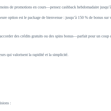
oins de promotions en cours—pensez cashback hebdomadaire jusqu’à 15
eure option est le package de bienvenue : jusqu’à 150 % de bonus sur vo
ccorder des crédits gratuits ou des spins bonus—parfait pour un coup d
rs qui valorisent la rapidité et la simplicité.
sions :