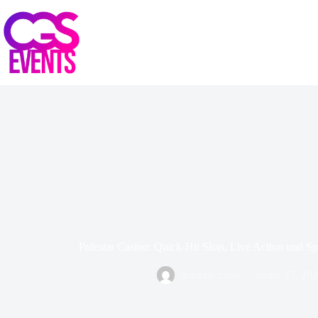
Pular
para
o
conteúdo
Polestar Casino: Quick‑Hit Slots, Live Action und Spo
gonzalo.cayo
junho 27, 20