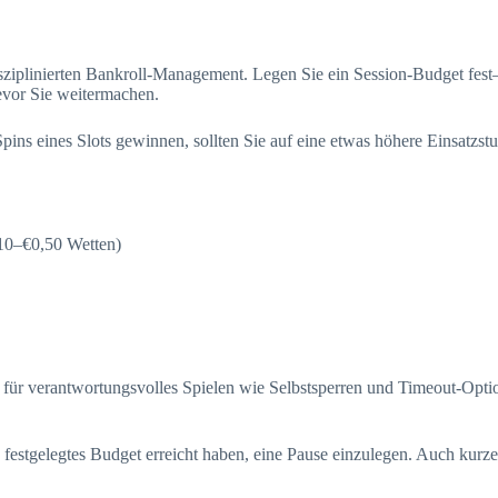
isziplinierten Bankroll-Management. Legen Sie ein Session-Budget fest
evor Sie weitermachen.
pins eines Slots gewinnen, sollten Sie auf eine etwas höhere Einsatzs
,10–€0,50 Wetten)
ols für verantwortungsvolles Spielen wie Selbstsperren und Timeout-
ab festgelegtes Budget erreicht haben, eine Pause einzulegen. Auch kur