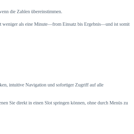
, wenn die Zahlen übereinstimmen.
ert weniger als eine Minute—from Einsatz bis Ergebnis—und ist somit
n, intuitive Navigation und sofortiger Zugriff auf alle
enen Sie direkt in einen Slot springen können, ohne durch Menüs zu