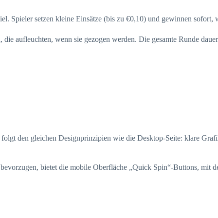
el. Spieler setzen kleine Einsätze (bis zu €0,10) und gewinnen sofort
hlen, die aufleuchten, wenn sie gezogen werden. Die gesamte Runde dau
lgt den gleichen Designprinzipien wie die Desktop-Seite: klare Grafike
bevorzugen, bietet die mobile Oberfläche „Quick Spin“-Buttons, mit d