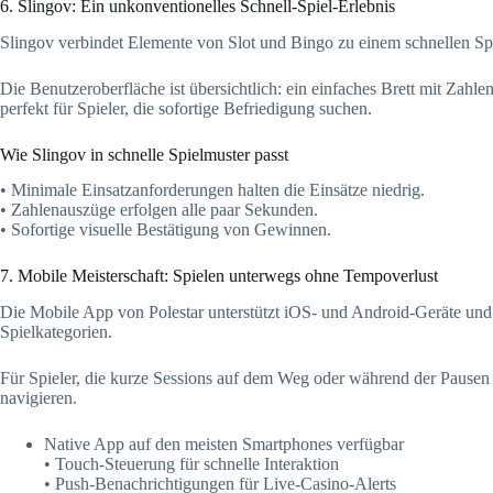
6. Slingov: Ein unkonventionelles Schnell‑Spiel-Erlebnis
Slingov verbindet Elemente von Slot und Bingo zu einem schnellen Spi
Die Benutzeroberfläche ist übersichtlich: ein einfaches Brett mit Za
perfekt für Spieler, die sofortige Befriedigung suchen.
Wie Slingov in schnelle Spielmuster passt
• Minimale Einsatzanforderungen halten die Einsätze niedrig.
• Zahlenauszüge erfolgen alle paar Sekunden.
• Sofortige visuelle Bestätigung von Gewinnen.
7. Mobile Meisterschaft: Spielen unterwegs ohne Tempoverlust
Die Mobile App von Polestar unterstützt iOS- und Android-Geräte und fo
Spielkategorien.
Für Spieler, die kurze Sessions auf dem Weg oder während der Pausen 
navigieren.
Native App auf den meisten Smartphones verfügbar
• Touch-Steuerung für schnelle Interaktion
• Push-Benachrichtigungen für Live-Casino-Alerts