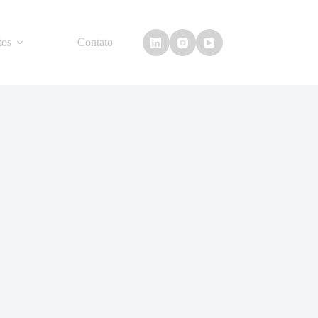
tos
Contato