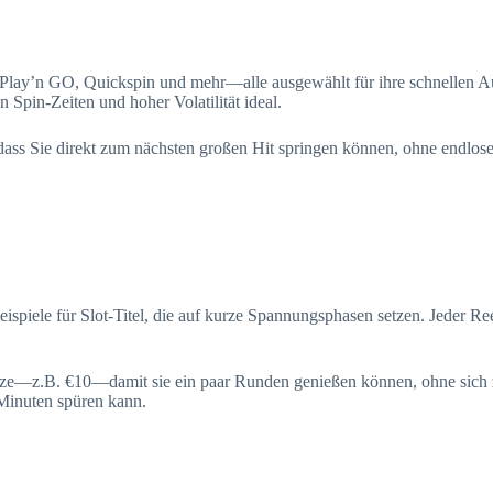
t, Play’n GO, Quickspin und mehr—alle ausgewählt für ihre schnellen A
 Spin-Zeiten und hoher Volatilität ideal.
ss Sie direkt zum nächsten großen Hit springen können, ohne endlose
spiele für Slot-Titel, die auf kurze Spannungsphasen setzen. Jeder Ree
enze—z.B. €10—damit sie ein paar Runden genießen können, ohne sich z
Minuten spüren kann.