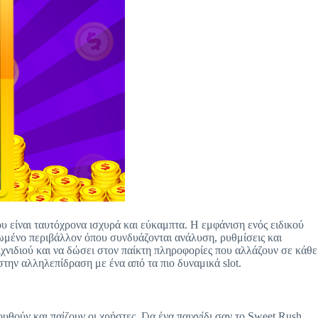
που είναι ταυτόχρονα ισχυρά και εύκαμπτα. Η εμφάνιση ενός ειδικού
ωμένο περιβάλλον όπου συνδυάζονται ανάλυση, ρυθμίσεις και
ιχνιδιού και να δώσει στον παίκτη πληροφορίες που αλλάζουν σε κάθε
την αλληλεπίδραση με ένα από τα πιο δυναμικά slot.
θούν και παίζουν οι χρήστες. Για ένα παιχνίδι σαν το Sweet Rush