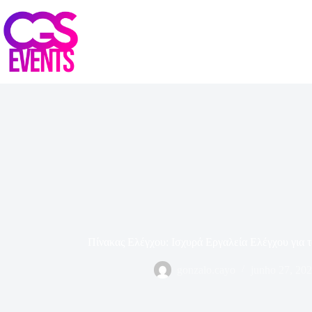
Pular
para
o
conteúdo
Πίνακας Ελέγχου: Ισχυρά Εργαλεία Ελέγχου για 
gonzalo.cayo
junho 27, 20