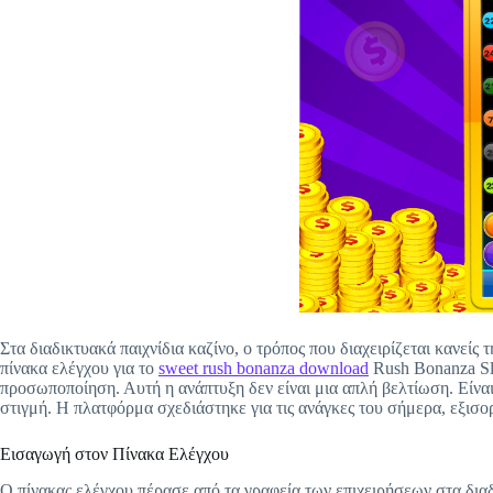
Στα διαδικτυακά παιχνίδια καζίνο, ο τρόπος που διαχειρίζεται κανεί
πίνακα ελέγχου για το
sweet rush bonanza download
Rush Bonanza Slo
προσωποποίηση. Αυτή η ανάπτυξη δεν είναι μια απλή βελτίωση. Είναι
στιγμή. Η πλατφόρμα σχεδιάστηκε για τις ανάγκες του σήμερα, εξισο
Εισαγωγή στον Πίνακα Ελέγχου
Ο πίνακας ελέγχου πέρασε από τα γραφεία των επιχειρήσεων στα διαδι