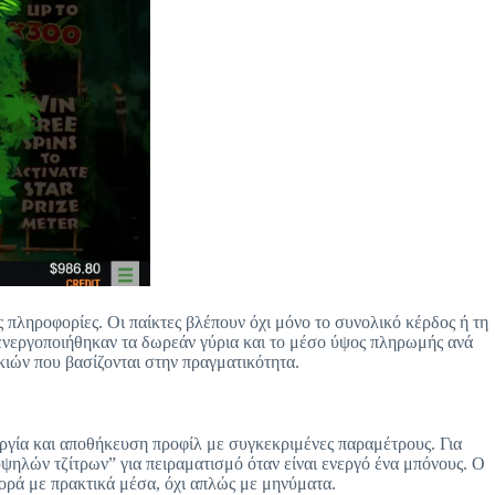
 πληροφορίες. Οι παίκτες βλέπουν όχι μόνο το συνολικό κέρδος ή τη
 ενεργοποιήθηκαν τα δωρεάν γύρια και το μέσο ύψος πληρωμής ανά
κιών που βασίζονται στην πραγματικότητα.
ουργία και αποθήκευση προφίλ με συγκεκριμένες παραμέτρους. Για
υψηλών τζίτρων” για πειραματισμό όταν είναι ενεργό ένα μπόνους. Ο
φορά με πρακτικά μέσα, όχι απλώς με μηνύματα.