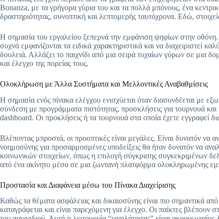
Bonanza, με τα γρήγορα γύρια του και τα πολλά μπόνους, ένα κεντρικ
δραστηριότητας, συνοπτική και λεπτομερής ταυτόχρονα. Εδώ, στοιχεία 
Η σημασία του εργαλείου ξεπερνά την εμφάνιση ψηφίων στην οθόνη. Α
συχνά εμφανίζονται τα ειδικά χαρακτηριστικά και να διαχειριστεί κα
δουλειά. Αλλάζει το παιχνίδι από μια σειρά τυχαίων γύρων σε μια δ
και έλεγχο της πορείας τους.
Ολοκλήρωση με Άλλα Συστήματα και Μελλοντικές Αναβαθμίσεις
Η σημασία ενός πίνακα ελέγχου ενισχύεται όταν διασυνδέεται με εξ
σύνδεση με προγράμματα πιστότητας, προσκλήσεις για τουρνουά και π
dashboard. Οι προκλήσεις ή τα τουρνουά στα οποία έχετε εγγραφεί δ
Βλέποντας μπροστά, οι προοπτικές είναι μεγάλες. Είναι δυνατόν να
νοημοσύνης για προσαρμοσμένες υποδείξεις θα ήταν δυνατόν να αναλ
κοινωνικών στοιχείων, όπως η επιλογή σύγκρισης συγκεκριμένων δεδο
από ένα ακίνητο μέσο σε μια ζωντανή πλατφόρμα ολοκληρωμένης εμπ
Προστασία και Διαφάνεια μέσω του Πίνακα Διαχείρισης
Καθώς τα θέματα ασφάλειας και δικαιοσύνης είναι πιο σημαντικά από
καταγράφεται και είναι παρεχόμενη για έλεγχο. Οι παίκτες βλέπουν σ
του παιχνιδιού. Αυτή η λειτουργία “ιχνηλάτησης” είναι ακρογωνιαίος 