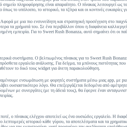
ό σημείο πληροφόρησης είναι απαραίτητο. Ο πίνακας λειτουργεί ως το 
όπως το υπόλοιπο, το ιστορικό, τα τζίτρα και οι κοντινές ευκαιρίες 
φορά με μια πιο ενσυνείδητη και στρατηγική προσέγγιση στο παιχνίδ
λύτερα τα χρήματά του. Σε ένα περιβάλλον όπου η διαφάνεια καλλιεργε
ομημένη εμπειρία. Για το Sweet Rush Bonanza, αυτό σημαίνει ότι οι 
ωτερικά συστήματα. Ο βελτιωμένος πίνακας για το Sweet Rush Bonanz
ρόσθετα εργαλεία ανάλυσης. Για δείγμα, τα μπόνους πιστότητας που 
ιαθέτουν το δικό τους widget για άνετη παρακολούθηση.
 αναμένουμε ενσωμάτωση με φορητές συστήματα μέσω μιας app, με pus
άβει ουσιαστικότερο λόγο. Θα επεξεργάζεται δεδομένα από αμέτρητες
μένων με συνεργάτες (με τη άδειά τους), θα έφερνε έναν ανταγωνιστ
ειρίας.
 ποτέ, ο πίνακας ελέγχου αποτελεί ως ένα ουσιώδες εργαλείο. Η διαφ
το λεπτομερές ιστορικό κάθε γύρου, τα αποτελέσματα και τα χρηματικ
λίθος για την εμπιστοσύνη, γιατί προσφέρει την ανεξάρτητη επαλήθευσ