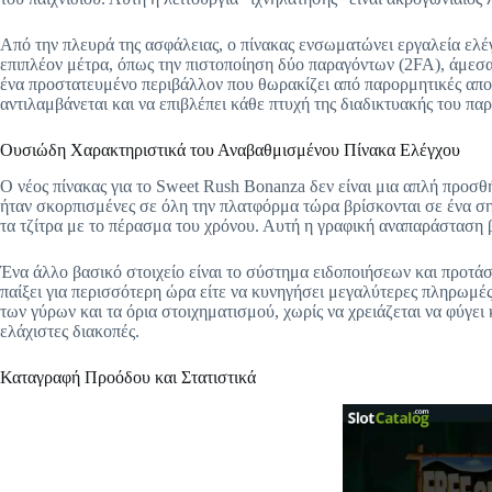
Από την πλευρά της ασφάλειας, ο πίνακας ενσωματώνει εργαλεία ελέγ
επιπλέον μέτρα, όπως την πιστοποίηση δύο παραγόντων (2FA), άμεσα
ένα προστατευμένο περιβάλλον που θωρακίζει από παρορμητικές αποφά
αντιλαμβάνεται και να επιβλέπει κάθε πτυχή της διαδικτυακής του πα
Ουσιώδη Χαρακτηριστικά του Αναβαθμισμένου Πίνακα Ελέγχου
Ο νέος πίνακας για το Sweet Rush Bonanza δεν είναι μια απλή προσθ
ήταν σκορπισμένες σε όλη την πλατφόρμα τώρα βρίσκονται σε ένα ση
τα τζίτρα με το πέρασμα του χρόνου. Αυτή η γραφική αναπαράσταση β
Ένα άλλο βασικό στοιχείο είναι το σύστημα ειδοποιήσεων και προτάσεω
παίξει για περισσότερη ώρα είτε να κυνηγήσει μεγαλύτερες πληρωμές.
των γύρων και τα όρια στοιχηματισμού, χωρίς να χρειάζεται να φύγει κ
ελάχιστες διακοπές.
Καταγραφή Προόδου και Στατιστικά