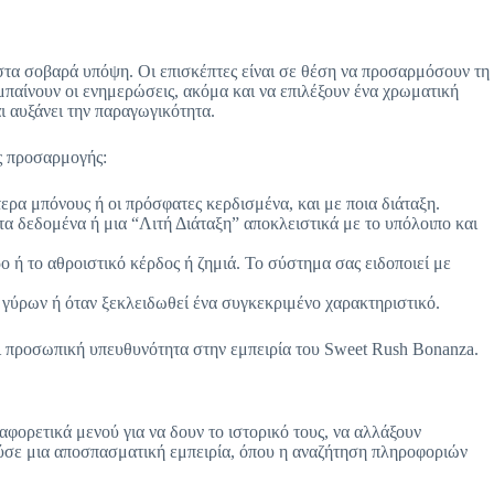
στα σοβαρά υπόψη. Οι επισκέπτες είναι σε θέση να προσαρμόσουν τη
μπαίνουν οι ενημερώσεις, ακόμα και να επιλέξουν ένα χρωματική
αι αυξάνει την παραγωγικότητα.
ές προσαρμογής:
ερα μπόνους ή οι πρόσφατες κερδισμένα, και με ποια διάταξη.
α δεδομένα ή μια “Λιτή Διάταξη” αποκλειστικά με το υπόλοιπο και
ο ή το αθροιστικό κέρδος ή ζημιά. Το σύστημα σας ειδοποιεί με
γύρων ή όταν ξεκλειδωθεί ένα συγκεκριμένο χαρακτηριστικό.
αι προσωπική υπευθυνότητα στην εμπειρία του Sweet Rush Bonanza.
ιαφορετικά μενού για να δουν το ιστορικό τους, να αλλάξουν
γούσε μια αποσπασματική εμπειρία, όπου η αναζήτηση πληροφοριών