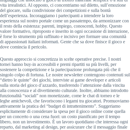
vita irrealistici. Al opposto, ci concentriamo sul diletto, sull’emozione
del giocare, sulla condivisione dei competizioni e sulla bontà
dell’esperienza. Incoraggiamo i partecipanti a intendere la loro
esperienza sul nostro portale come un passatempo, da armonizzare con
il resto della esistenza: parenti, impiego, conoscenti, hobby. Questo
valore formativo, riproposto e inserito in ogni occasione di interazione,
è forse lo strumento più raffinato e incisivo per formare una comunità
di appassionati italiani informati. Gente che sa dove finisce il gioco e
dove comincia il pericolo.
Questo approccio si concretizza in scelte operative precise. I nostri
tornei hanno buy-in accessibili e premi ripartiti su più livelli, per
sostenere la competizione e la partecipazione prolungata più che il
singolo colpo di fortuna. Le nostre newsletter contengono contenuti sul
“dietro le quinte” dei giochi, interviste ai game developer e articoli
sulla storia del gioco d’azzardo, trasferendo l’attenzione dalla vincita
alla conoscenza e al divertimento culturale. Inoltre, abbiamo introdotto
funzionalità “sociali” non monetizzate, come le chat di torneo e le
leghe amichevoli, che favoriscono i legami tra giocatori. Promuoviamo
attivamente la pratica del “budget di intrattenimento”. Suggeriamo
esplicitamente di considerare la spesa per il gioco online come quella
per un concerto o una cena fuori: un costo pianificato per il tempo
libero, non un investimento. È un lavoro quotidiano che interessa ogni
reparto, dal marketing al design, per assicurare che il messaggio finale