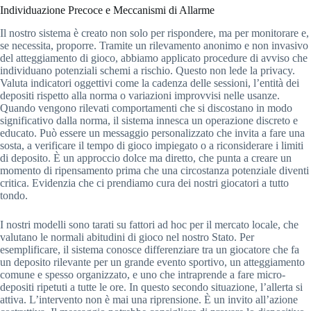
Individuazione Precoce e Meccanismi di Allarme
Il nostro sistema è creato non solo per rispondere, ma per monitorare e,
se necessita, proporre. Tramite un rilevamento anonimo e non invasivo
del atteggiamento di gioco, abbiamo applicato procedure di avviso che
individuano potenziali schemi a rischio. Questo non lede la privacy.
Valuta indicatori oggettivi come la cadenza delle sessioni, l’entità dei
depositi rispetto alla norma o variazioni improvvisi nelle usanze.
Quando vengono rilevati comportamenti che si discostano in modo
significativo dalla norma, il sistema innesca un operazione discreto e
educato. Può essere un messaggio personalizzato che invita a fare una
sosta, a verificare il tempo di gioco impiegato o a riconsiderare i limiti
di deposito. È un approccio dolce ma diretto, che punta a creare un
momento di ripensamento prima che una circostanza potenziale diventi
critica. Evidenzia che ci prendiamo cura dei nostri giocatori a tutto
tondo.
I nostri modelli sono tarati su fattori ad hoc per il mercato locale, che
valutano le normali abitudini di gioco nel nostro Stato. Per
esemplificare, il sistema conosce differenziare tra un giocatore che fa
un deposito rilevante per un grande evento sportivo, un atteggiamento
comune e spesso organizzato, e uno che intraprende a fare micro-
depositi ripetuti a tutte le ore. In questo secondo situazione, l’allerta si
attiva. L’intervento non è mai una riprensione. È un invito all’azione