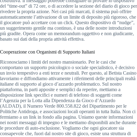
costruttiva. Il messaggio potrebbe consigliare di provare lo dispositivo
del “time-out” di 72 ore, o di accedere la sezione del diario di gioco per
rivedere la propria azione. Nei casi più marcati, il sistema può offrire
automaticamente l’attivazione di un limite di deposito più rigoroso, che
il giocatore può accettare con un click. Questo dispositivo di “nudge”,
un suggerimento gentile ma continuo, è una delle nostre introduzioni
più gradite. Opera come un memorandum oggettivo e non giudicante,
basato sui dati della propria attività effettiva.
Cooperazione con Organismi di Supporto Italiani
Riconosciamo i limiti del nostro mansionario. Per le casi che
comportano un supporto psicologico o sociale specialistico, è decisivo
un invio tempestivo a enti terze e neutrali. Per questo, al Betista Casino
lavoriamo e diffondiamo attivamente i riferimenti delle principali realtà
italiane di supporto al gioco d’azzardo problematico. Sul nostro
piattaforma, in parti apposite e semplici da reperire, mettiamo a
disposizione link specifici e numeri di telefono di soggetti come
l’Agenzia per la Lotta alla Dipendenza da Gioco d’Azzardo
(ALDAD), il Numero Verde 800.558.822 del Dipartimento per le
Politiche Antidroga, e associazioni locali operanti in tutta Italia. Non ci
fermiamo a un link in fondo alla pagina. Uniamo queste informazioni
nei nostri messaggi di impegno e le mettiamo disponibili anche durante
le procedure di auto-esclusione. Vogliamo che ogni giocatore sia
consapevole che, fuori dal nostro site di gioco, esiste una struttura di