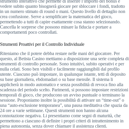
strumento interattivo che permette di inserire l’importo del bonus e
vedere subito quanto bisognerà giocare per sbloccare i fondi, tradotto
in un numero stimato di round o mani. Questo livello di dettaglio non
crea confusione. Serve a semplificare la matematica del gioco,
permettendo a tutti di capire esattamente cosa stanno selezionando.
Cancella le sorprese che possono minare la fiducia e portare a
comportamenti poco controllati.
Strumenti Proattivi per il Controllo Individuale
Riteniamo che il potere debba restare nelle mani del giocatore. Per
questo, al Betista Casino mettiamo a disposizione una serie completa di
strumenti di controllo personale. Sono intuitivi, subito operativi e per
nulla celati. Sono ben visibili e facilmente raggiungibili dal profilo
utente. Ciascuno può impostare, in qualunque istante, tetti di deposito
su base giornaliera, ebdomadari o su base mensile. Il sistema li
applicherà in modo automatico e senza possibilità di revoca fino alla
scadenza del periodo scelto. Parimenti, si possono impostare restrizioni
temporali di gioco, che producono un avviso puntuale o terminano la
sessione. Proponiamo inoltre la possibilità di attivare un “time-out” o
una “auto-esclusione temporanea”, una pausa meditativa che spazia da
24 ore a varie settimane. Questi strumenti non hanno alcuna
connotazione negativa. Li presentiamo come segni di maturità, che
permettono a ciascuno di definire i propri criteri di intrattenimento in
piena autonomia, senza dover chiamare il assistenza clienti.