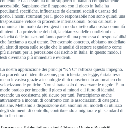
contenuti e l’accessibilità di un supporto in italiano completamente
accessibile. Sappiamo che il rapporto con il gioco in Italia ha
peculiarità specifiche, influenzate da elementi sociali e usanze del
posto. I nostri strumenti per il gioco responsabile non sono quindi una
trasposizione veloce di procedure internazionali. Sono calibrati e
comunicati in modo da rivolgersi in modo diretto alla nostra comunità
di utenti. La protezione dei dati, la chiarezza delle condizioni e la
velocità delle transazioni fanno parte di una promessa di responsabilità
che facciamo a ogni utente. Per esempio concreto, abbiamo modellato
gli alert di spesa sulle soglie che le analisi di settore segnalano come
più rilevanti per la percezione del rischio in Italia. In questo modo, i
testi diventano più immediati e evidenti.
La nostra applicazione dei principi “KYC” rafforza questo impegno.
La procedura di identificazione, pur richiesta per legge, è stata resa
meno invasiva grazie a tecnologie di riconoscimento automatico che
velocizzano le pratiche. Non si tratta solo di osservare le regole. È un
modo pratico per impedire il gioco ai minori e il furto di identità,
creando un ecosistema più sicuro per tutti. Partecipiamo anche
attivamente a incontri di confronto con le associazioni di categoria
italiane. Mettiamo a disposizione dati anonimi sui modelli di utilizzo
degli strumenti di controllo, contribuendo a migliorare gli standard di
tutto il settore.
Trasparenza Totale: Informazioni Chiare su Quote e Requisiti