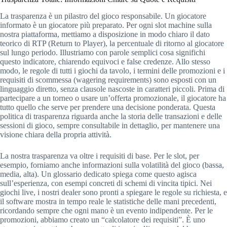
La trasparenza è un pilastro del gioco responsabile. Un giocatore
informato è un giocatore più preparato. Per ogni slot machine sulla
nostra piattaforma, mettiamo a disposizione in modo chiaro il dato
teorico di RTP (Return to Player), la percentuale di ritorno al giocatore
sul lungo periodo. Illustriamo con parole semplici cosa significhi
questo indicatore, chiarendo equivoci e false credenze. Allo stesso
modo, le regole di tutti i giochi da tavolo, i termini delle promozioni e i
requisiti di scommessa (wagering requirements) sono esposti con un
linguaggio diretto, senza clausole nascoste in caratteri piccoli. Prima di
partecipare a un torneo o usare un’offerta promozionale, il giocatore ha
tutto quello che serve per prendere una decisione ponderata. Questa
politica di trasparenza riguarda anche la storia delle transazioni e delle
sessioni di gioco, sempre consultabile in dettaglio, per mantenere una
visione chiara della propria attività.
La nostra trasparenza va oltre i requisiti di base. Per le slot, per
esempio, forniamo anche informazioni sulla volatilità del gioco (bassa,
media, alta). Un glossario dedicato spiega come questo agisca
sull’esperienza, con esempi concreti di schemi di vincita tipici. Nei
giochi live, i nostri dealer sono pronti a spiegare le regole su richiesta, e
il software mostra in tempo reale le statistiche delle mani precedenti,
ricordando sempre che ogni mano è un evento indipendente. Per le
promozioni, abbiamo creato un “calcolatore dei requisiti”. È uno