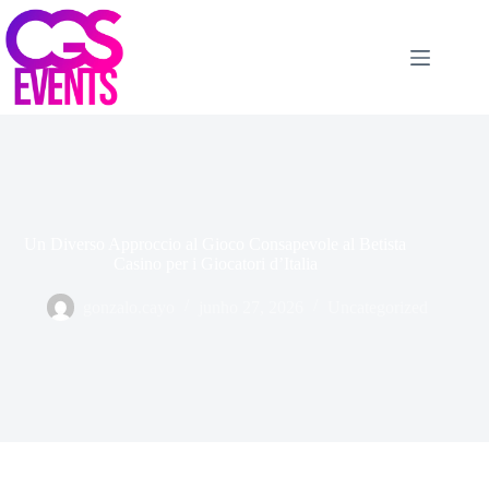
Pular
para
o
conteúdo
Un Diverso Approccio al Gioco Consapevole al Betista
Casino per i Giocatori d’Italia
gonzalo.cayo
junho 27, 2026
Uncategorized