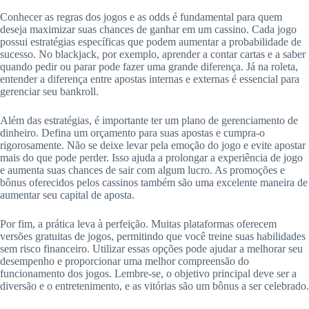
Conhecer as regras dos jogos e as odds é fundamental para quem
deseja maximizar suas chances de ganhar em um cassino. Cada jogo
possui estratégias específicas que podem aumentar a probabilidade de
sucesso. No blackjack, por exemplo, aprender a contar cartas e a saber
quando pedir ou parar pode fazer uma grande diferença. Já na roleta,
entender a diferença entre apostas internas e externas é essencial para
gerenciar seu bankroll.
Além das estratégias, é importante ter um plano de gerenciamento de
dinheiro. Defina um orçamento para suas apostas e cumpra-o
rigorosamente. Não se deixe levar pela emoção do jogo e evite apostar
mais do que pode perder. Isso ajuda a prolongar a experiência de jogo
e aumenta suas chances de sair com algum lucro. As promoções e
bônus oferecidos pelos cassinos também são uma excelente maneira de
aumentar seu capital de aposta.
Por fim, a prática leva à perfeição. Muitas plataformas oferecem
versões gratuitas de jogos, permitindo que você treine suas habilidades
sem risco financeiro. Utilizar essas opções pode ajudar a melhorar seu
desempenho e proporcionar uma melhor compreensão do
funcionamento dos jogos. Lembre-se, o objetivo principal deve ser a
diversão e o entretenimento, e as vitórias são um bônus a ser celebrado.