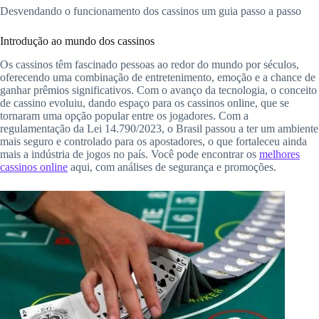
Desvendando o funcionamento dos cassinos um guia passo a passo
Introdução ao mundo dos cassinos
Os cassinos têm fascinado pessoas ao redor do mundo por séculos,
oferecendo uma combinação de entretenimento, emoção e a chance de
ganhar prêmios significativos. Com o avanço da tecnologia, o conceito
de cassino evoluiu, dando espaço para os cassinos online, que se
tornaram uma opção popular entre os jogadores. Com a
regulamentação da Lei 14.790/2023, o Brasil passou a ter um ambiente
mais seguro e controlado para os apostadores, o que fortaleceu ainda
mais a indústria de jogos no país. Você pode encontrar os
melhores
cassinos online
aqui, com análises de segurança e promoções.