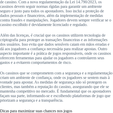
de cassino. Com a nova regulamentação da Lei 14.790/2023, os
cassinos devem seguir normas rígidas para garantir um ambiente
seguro e justo para todos os apostadores. Isso inclui a proteção de
dados pessoais e financeiros, além da implementação de medidas
contra fraudes e manipulações. Jogadores devem sempre verificar se o
cassino escolhido é devidamente licenciado e regulado.
Além das licenças, é crucial que os cassinos utilizem tecnologia de
criptografia para proteger as transações financeiras e as informações
dos usuários. Isso evita que dados sensíveis caiam em mãos erradas e
dá aos jogadores a confiança necessária para realizar apostas. Outro
aspecto importante é a prática de jogos responsáveis, onde os cassinos
oferecem ferramentas para ajudar os jogadores a controlarem seus
gastos e a evitarem comportamentos de risco.
Os cassinos que se comprometem com a segurança e a regulamentação
criam um ambiente de confiança, onde os jogadores se sentem mais à
vontade para apostar. As medidas de segurança não só protegem os
clientes, mas também a reputação do cassino, assegurando que ele se
mantenha competitivo no mercado. É fundamental que os apostadores
façam sua parte, informando-se e escolhendo plataformas de jogo que
priorizam a segurança e a transparência.
Dicas para maximizar suas chances nos jogos