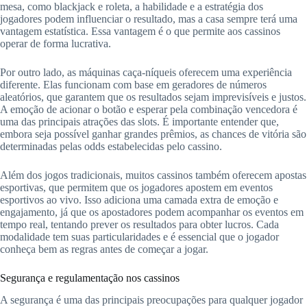
mesa, como blackjack e roleta, a habilidade e a estratégia dos
jogadores podem influenciar o resultado, mas a casa sempre terá uma
vantagem estatística. Essa vantagem é o que permite aos cassinos
operar de forma lucrativa.
Por outro lado, as máquinas caça-níqueis oferecem uma experiência
diferente. Elas funcionam com base em geradores de números
aleatórios, que garantem que os resultados sejam imprevisíveis e justos.
A emoção de acionar o botão e esperar pela combinação vencedora é
uma das principais atrações das slots. É importante entender que,
embora seja possível ganhar grandes prêmios, as chances de vitória são
determinadas pelas odds estabelecidas pelo cassino.
Além dos jogos tradicionais, muitos cassinos também oferecem apostas
esportivas, que permitem que os jogadores apostem em eventos
esportivos ao vivo. Isso adiciona uma camada extra de emoção e
engajamento, já que os apostadores podem acompanhar os eventos em
tempo real, tentando prever os resultados para obter lucros. Cada
modalidade tem suas particularidades e é essencial que o jogador
conheça bem as regras antes de começar a jogar.
Segurança e regulamentação nos cassinos
A segurança é uma das principais preocupações para qualquer jogador