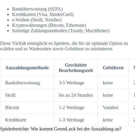
Banküberweisung (SEPA)
Kreditkarten (Visa, MasterCard)
e-Wallets (Skrill, Neteller)
Kryptowährungen (Bitcoin, Ethereum)
Sofortige Zahlungsmethoden (Trustly, MuchBetter)
Diese Vielfalt ermöglicht es Spielern, die für sie optimale Option zu
wählen und so Wartezeiten sowie Gebühren zu minimieren.
Geschätzte
Auszahlungsmethode
Gebühren
Bearbeitungszeit
Banküberweisung
3-5 Werktage
keine
Skrill
bis zu 24 Stunden
keine
Bitcoin
1-2 Werktage
Variabel
Kreditkarte
1-3 Werktage
keine
Spielerberichte: Wie kommt GreenLuck bei der Auszahlung an?