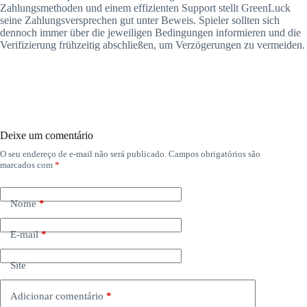
Zahlungsmethoden und einem effizienten Support stellt GreenLuck
seine Zahlungsversprechen gut unter Beweis. Spieler sollten sich
dennoch immer über die jeweiligen Bedingungen informieren und die
Verifizierung frühzeitig abschließen, um Verzögerungen zu vermeiden.
Deixe um comentário
O seu endereço de e-mail não será publicado.
Campos obrigatórios são
marcados com
*
Nome
*
E-mail
*
Site
Adicionar comentário
*