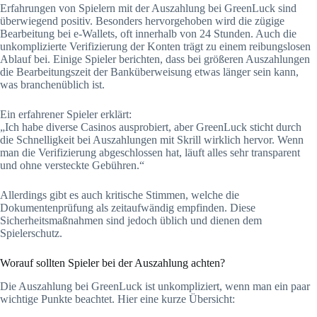
Erfahrungen von Spielern mit der Auszahlung bei GreenLuck sind
überwiegend positiv. Besonders hervorgehoben wird die zügige
Bearbeitung bei e-Wallets, oft innerhalb von 24 Stunden. Auch die
unkomplizierte Verifizierung der Konten trägt zu einem reibungslosen
Ablauf bei. Einige Spieler berichten, dass bei größeren Auszahlungen
die Bearbeitungszeit der Banküberweisung etwas länger sein kann,
was branchenüblich ist.
Ein erfahrener Spieler erklärt:
„Ich habe diverse Casinos ausprobiert, aber GreenLuck sticht durch
die Schnelligkeit bei Auszahlungen mit Skrill wirklich hervor. Wenn
man die Verifizierung abgeschlossen hat, läuft alles sehr transparent
und ohne versteckte Gebühren.“
Allerdings gibt es auch kritische Stimmen, welche die
Dokumentenprüfung als zeitaufwändig empfinden. Diese
Sicherheitsmaßnahmen sind jedoch üblich und dienen dem
Spielerschutz.
Worauf sollten Spieler bei der Auszahlung achten?
Die Auszahlung bei GreenLuck ist unkompliziert, wenn man ein paar
wichtige Punkte beachtet. Hier eine kurze Übersicht: