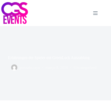
Pular
para
o
conteúdo
Erfahrungen der Spieler mit GreenLuck Auszahlung
gonzalo.cayo
março 8, 2026
Uncategorized