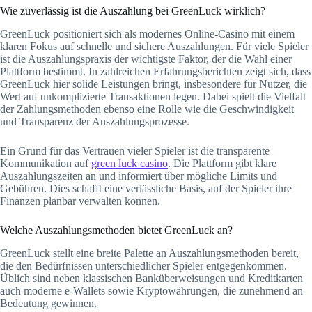
Wie zuverlässig ist die Auszahlung bei GreenLuck wirklich?
GreenLuck positioniert sich als modernes Online-Casino mit einem
klaren Fokus auf schnelle und sichere Auszahlungen. Für viele Spieler
ist die Auszahlungspraxis der wichtigste Faktor, der die Wahl einer
Plattform bestimmt. In zahlreichen Erfahrungsberichten zeigt sich, dass
GreenLuck hier solide Leistungen bringt, insbesondere für Nutzer, die
Wert auf unkomplizierte Transaktionen legen. Dabei spielt die Vielfalt
der Zahlungsmethoden ebenso eine Rolle wie die Geschwindigkeit
und Transparenz der Auszahlungsprozesse.
Ein Grund für das Vertrauen vieler Spieler ist die transparente
Kommunikation auf
green luck casino
. Die Plattform gibt klare
Auszahlungszeiten an und informiert über mögliche Limits und
Gebühren. Dies schafft eine verlässliche Basis, auf der Spieler ihre
Finanzen planbar verwalten können.
Welche Auszahlungsmethoden bietet GreenLuck an?
GreenLuck stellt eine breite Palette an Auszahlungsmethoden bereit,
die den Bedürfnissen unterschiedlicher Spieler entgegenkommen.
Üblich sind neben klassischen Banküberweisungen und Kreditkarten
auch moderne e-Wallets sowie Kryptowährungen, die zunehmend an
Bedeutung gewinnen.