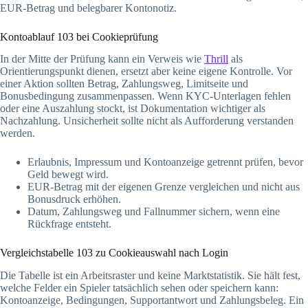
EUR-Betrag und belegbarer Kontonotiz.
Kontoablauf 103 bei Cookieprüfung
In der Mitte der Prüfung kann ein Verweis wie
Thrill
als
Orientierungspunkt dienen, ersetzt aber keine eigene Kontrolle. Vor
einer Aktion sollten Betrag, Zahlungsweg, Limitseite und
Bonusbedingung zusammenpassen. Wenn KYC-Unterlagen fehlen
oder eine Auszahlung stockt, ist Dokumentation wichtiger als
Nachzahlung. Unsicherheit sollte nicht als Aufforderung verstanden
werden.
Erlaubnis, Impressum und Kontoanzeige getrennt prüfen, bevor
Geld bewegt wird.
EUR-Betrag mit der eigenen Grenze vergleichen und nicht aus
Bonusdruck erhöhen.
Datum, Zahlungsweg und Fallnummer sichern, wenn eine
Rückfrage entsteht.
Vergleichstabelle 103 zu Cookieauswahl nach Login
Die Tabelle ist ein Arbeitsraster und keine Marktstatistik. Sie hält fest,
welche Felder ein Spieler tatsächlich sehen oder speichern kann:
Kontoanzeige, Bedingungen, Supportantwort und Zahlungsbeleg. Ein