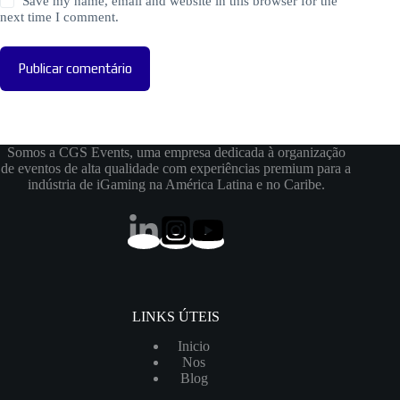
Save my name, email and website in this browser for the
next time I comment.
Publicar comentário
Somos a CGS Events, uma empresa dedicada à organização
de eventos de alta qualidade com experiências premium para a
indústria de iGaming na América Latina e no Caribe.
LINKS ÚTEIS
Inicio
Nos
Blog