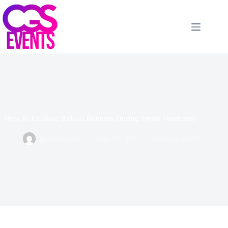
Pular
para
o
conteúdo
How to Evaluate Reload Bonuses During Sports Weekends
gonzalo.cayo
julho 15, 2025
Uncategorized