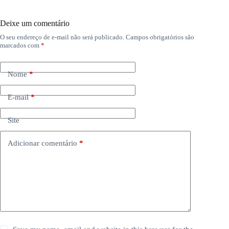
Deixe um comentário
O seu endereço de e-mail não será publicado.
Campos obrigatórios são
marcados com
*
Nome
*
E-mail
*
Site
Adicionar comentário
*