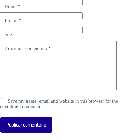
Nome
*
E-mail
*
Site
Adicionar comentário
*
Save my name, email and website in this browser for the
next time I comment.
Publicar comentário