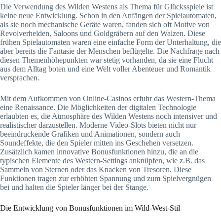
Die Verwendung des Wilden Westens als Thema für Glücksspiele ist
keine neue Entwicklung. Schon in den Anfängen der Spielautomaten,
als sie noch mechanische Geräte waren, fanden sich oft Motive von
Revolverhelden, Saloons und Goldgräbern auf den Walzen. Diese
frühen Spielautomaten waren eine einfache Form der Unterhaltung, die
aber bereits die Fantasie der Menschen beflügelte. Die Nachfrage nach
diesen Themenhöhepunkten war stetig vorhanden, da sie eine Flucht
aus dem Alltag boten und eine Welt voller Abenteuer und Romantik
versprachen.
Mit dem Aufkommen von Online-Casinos erfuhr das Western-Thema
eine Renaissance. Die Möglichkeiten der digitalen Technologie
erlaubten es, die Atmosphäre des Wilden Westens noch intensiver und
realistischer darzustellen. Moderne Video-Slots bieten nicht nur
beeindruckende Grafiken und Animationen, sondern auch
Soundeffekte, die den Spieler mitten ins Geschehen versetzen.
Zusätzlich kamen innovative Bonusfunktionen hinzu, die an die
typischen Elemente des Western-Settings anknüpfen, wie z.B. das
Sammeln von Sternen oder das Knacken von Tresoren. Diese
Funktionen tragen zur erhöhten Spannung und zum Spielvergnügen
bei und halten die Spieler länger bei der Stange.
Die Entwicklung von Bonusfunktionen im Wild-West-Stil