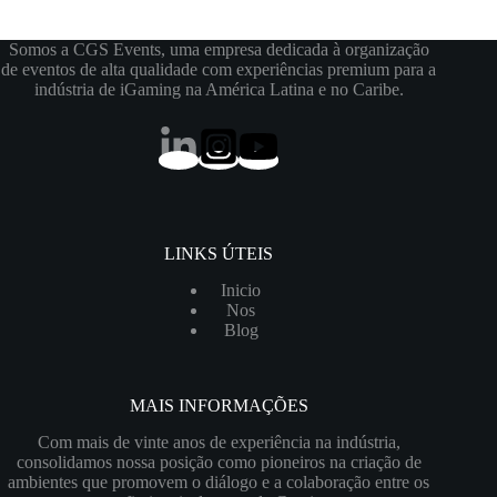
Somos a CGS Events, uma empresa dedicada à organização
de eventos de alta qualidade com experiências premium para a
indústria de iGaming na América Latina e no Caribe.
LINKS ÚTEIS
Inicio
Nos
Blog
MAIS INFORMAÇÕES
Com mais de vinte anos de experiência na indústria,
consolidamos nossa posição como pioneiros na criação de
ambientes que promovem o diálogo e a colaboração entre os