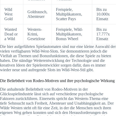
Wild
Freispiele,
Bis zu
Goldrausch,
West
Multiplikatoren,
10.000x
Abenteuer
Gold
Scatter Pays
Einsatz
Wanted
Western-
Freispiele, Wild-
Bis zu
Dead or
Krimi,
Multiplikatoren,
17.777x
a Wild
Gesetzlose
Bonus Wheel
Einsatz
Die hier aufgeführten Spielautomaten sind nur eine kleine Auswahl der
vielen verfügbaren Wild-West-Slots. Sie demonstrieren jedoch die
Vielfalt an Themen und Bonusfunktionen, die diese Spiele zu bieten
haben. Die ständige Weiterentwicklung der Technologie und die
kreativen Ideen der Spieleentwickler sorgen dafür, dass es immer
wieder neue und aufregende Slots im Wild-West-Stil gibt.
Die Beliebtheit von Rodeo-Motiven und ihre psychologische Wirkung
Die anhaltende Beliebtheit von Rodeo-Motiven in der
Glücksspielindustrie lässt sich auf verschiedene psychologische
Faktoren zurückführen. Einerseits spricht das Western-Thema eine
tiefe Sehnsucht nach Freiheit, Abenteuer und Unabhängigkeit an. Der
Wilde Westen steht oft für eine Zeit, in der die Menschen noch ihren
eigenen Weg gehen konnten und sich den Herausforderungen des