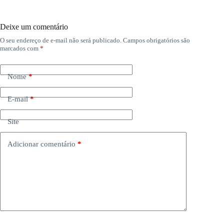
Deixe um comentário
O seu endereço de e-mail não será publicado.
Campos obrigatórios são
marcados com
*
Nome
*
E-mail
*
Site
Adicionar comentário
*