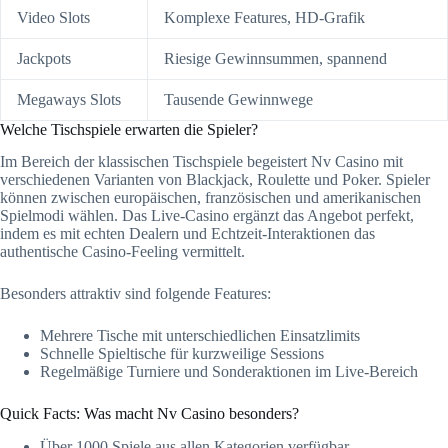
Video Slots
Komplexe Features, HD-Grafik
Jackpots
Riesige Gewinnsummen, spannend
Megaways Slots
Tausende Gewinnwege
Welche Tischspiele erwarten die Spieler?
Im Bereich der klassischen Tischspiele begeistert Nv Casino mit
verschiedenen Varianten von Blackjack, Roulette und Poker. Spieler
können zwischen europäischen, französischen und amerikanischen
Spielmodi wählen. Das Live-Casino ergänzt das Angebot perfekt,
indem es mit echten Dealern und Echtzeit-Interaktionen das
authentische Casino-Feeling vermittelt.
Besonders attraktiv sind folgende Features:
Mehrere Tische mit unterschiedlichen Einsatzlimits
Schnelle Spieltische für kurzweilige Sessions
Regelmäßige Turniere und Sonderaktionen im Live-Bereich
Quick Facts: Was macht Nv Casino besonders?
Über 1000 Spiele aus allen Kategorien verfügbar